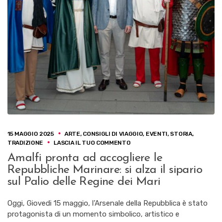
15 MAGGIO 2025
ARTE
,
CONSIGLI DI VIAGGIO
,
EVENTI
,
STORIA
,
SU
TRADIZIONE
LASCIA IL TUO COMMENTO
AMALFI
Amalfi pronta ad accogliere le
PRONTA
Repubbliche Marinare: si alza il sipario
AD
ACCOGLIERE
sul Palio delle Regine dei Mari
LE
REPUBBLICHE
Oggi, Giovedi 15 maggio, l’Arsenale della Repubblica è stato
MARINARE:
protagonista di un momento simbolico, artistico e
SI