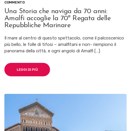
SU
COMMENTO
UNA
Una Storia che naviga da 70 anni:
STORIA
Amalfi accoglie la 70ª Regata delle
CHE
NAVIGA
Repubbliche Marinare
DA
70
Il mare al centro di questo spettacolo, come il palcoscenico
ANNI:
più bello, le folle di tifosi – amalfitani e non- riempiono il
AMALFI
ACCOGLIE
panorama della città, e ogni angolo di Amalfi […]
LA
70ª
REGATA
LEGGI DI PIÙ
DELLE
REPUBBLICHE
MARINARE