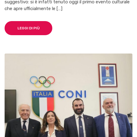
ALZA
suggestivo: si è infatti tenuto oggi il primo evento culturale
IL
che apre ufficialmente le […]
SIPARIO
SUL
PALIO
DELLE
LEGGI DI PIÙ
REGINE
DEI
MARI