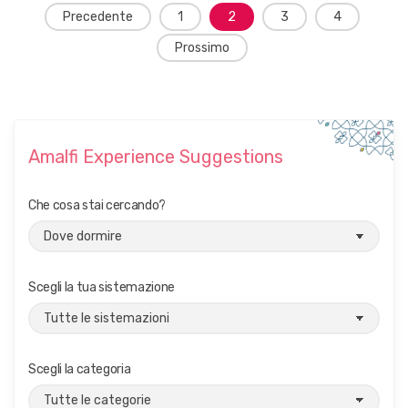
Navigazione
Precedente
1
2
3
4
dei
Prossimo
post
Amalfi Experience Suggestions
Che cosa stai cercando?
Scegli la tua sistemazione
Scegli la categoria