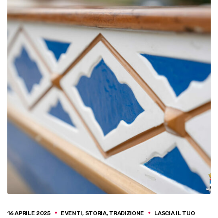
16 APRILE 2025
EVENTI
,
STORIA
,
TRADIZIONE
LASCIA IL TUO