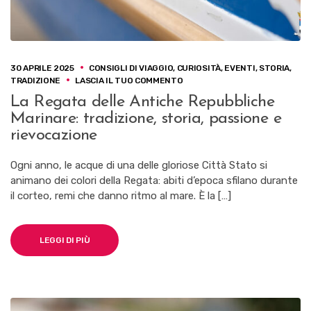
30 APRILE 2025
CONSIGLI DI VIAGGIO
,
CURIOSITÀ
,
EVENTI
,
STORIA
,
SU
TRADIZIONE
LASCIA IL TUO COMMENTO
LA
La Regata delle Antiche Repubbliche
REGATA
Marinare: tradizione, storia, passione e
DELLE
ANTICHE
rievocazione
REPUBBLICHE
MARINARE:
Ogni anno, le acque di una delle gloriose Città Stato si
TRADIZIONE,
animano dei colori della Regata: abiti d’epoca sfilano durante
STORIA,
PASSIONE
il corteo, remi che danno ritmo al mare. È la […]
E
RIEVOCAZIONE
LEGGI DI PIÙ