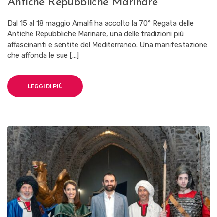
Antiche Repubbliche Marinare
È
CONCLUSA
LA
Dal 15 al 18 maggio Amalfi ha accolto la 70° Regata delle
70°
Antiche Repubbliche Marinare, una delle tradizioni più
REGATA
affascinanti e sentite del Mediterraneo. Una manifestazione
DELLE
ANTICHE
che affonda le sue […]
REPUBBLICHE
MARINARE
LEGGI DI PIÙ