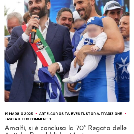
19 MAGGIO 2025
ARTE
,
CURIOSITÀ
,
EVENTI
,
STORIA
,
TRADIZIONE
SU
LASCIA IL TUO COMMENTO
AMALFI,
Amalfi, si è conclusa la 70° Regata delle
SI