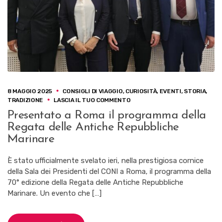
8 MAGGIO 2025
CONSIGLI DI VIAGGIO
,
CURIOSITÀ
,
EVENTI
,
STORIA
,
SU
TRADIZIONE
LASCIA IL TUO COMMENTO
PRESENTATO
Presentato a Roma il programma della
A
Regata delle Antiche Repubbliche
ROMA
IL
Marinare
PROGRAMMA
DELLA
È stato ufficialmente svelato ieri, nella prestigiosa cornice
REGATA
della Sala dei Presidenti del CONI a Roma, il programma della
DELLE
ANTICHE
70° edizione della Regata delle Antiche Repubbliche
REPUBBLICHE
Marinare. Un evento che […]
MARINARE