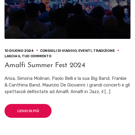
10 GIUGNO 2024
CONSIGLI DI VIAGGIO
,
EVENTI
,
TRADIZIONE
SU
LASCIA IL TUO COMMENTO
AMALFI
Amalfi Summer Fest 2024
SUMMER
FEST
2024
Arisa, Simona Molinari, Paolo Belli e la sua Big Band, Frankie
& Canthina Band, Maurizio De Giovanni: i grandi concerti e gli
spettacoli dell’estate ad Amalfi. Amalfi in Jazz, il […]
LEGGI DI PIÙ