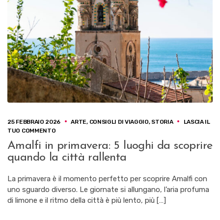
25 FEBBRAIO 2026
ARTE
,
CONSIGLI DI VIAGGIO
,
STORIA
LASCIA IL
SU
TUO COMMENTO
AMALFI
Amalfi in primavera: 5 luoghi da scoprire
IN
quando la città rallenta
PRIMAVERA:
5
LUOGHI
La primavera è il momento perfetto per scoprire Amalfi con
DA
uno sguardo diverso. Le giornate si allungano, l’aria profuma
SCOPRIRE
di limone e il ritmo della città è più lento, più […]
QUANDO
LA
CITTÀ