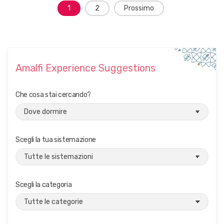
Navigazione
1
2
Prossimo
dei
post
Amalfi Experience Suggestions
Che cosa stai cercando?
Scegli la tua sistemazione
Scegli la categoria