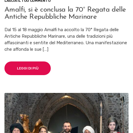
SU
LASCIA IL TUO COMMENTO
AMALFI,
Amalfi, si è conclusa la 70° Regata delle
SI
Antiche Repubbliche Marinare
È
CONCLUSA
LA
Dal 15 al 18 maggio Amalfi ha accolto la 70° Regata delle
70°
Antiche Repubbliche Marinare, una delle tradizioni più
REGATA
affascinanti e sentite del Mediterraneo. Una manifestazione
DELLE
ANTICHE
che affonda le sue […]
REPUBBLICHE
MARINARE
LEGGI DI PIÙ