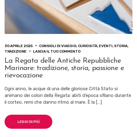
30 APRILE 2025
CONSIGLI DI VIAGGIO
,
CURIOSITÀ
,
EVENTI
,
STORIA
,
SU
TRADIZIONE
LASCIA IL TUO COMMENTO
LA
La Regata delle Antiche Repubbliche
REGATA
Marinare: tradizione, storia, passione e
DELLE
ANTICHE
rievocazione
REPUBBLICHE
MARINARE:
Ogni anno, le acque di una delle gloriose Città Stato si
TRADIZIONE,
animano dei colori della Regata: abiti d’epoca sfilano durante
STORIA,
PASSIONE
il corteo, remi che danno ritmo al mare. È la […]
E
RIEVOCAZIONE
LEGGI DI PIÙ