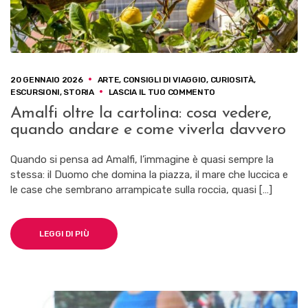
20 GENNAIO 2026
ARTE
,
CONSIGLI DI VIAGGIO
,
CURIOSITÀ
,
SU
ESCURSIONI
,
STORIA
LASCIA IL TUO COMMENTO
AMALFI
Amalfi oltre la cartolina: cosa vedere,
OLTRE
quando andare e come viverla davvero
LA
CARTOLINA:
COSA
Quando si pensa ad Amalfi, l’immagine è quasi sempre la
VEDERE,
stessa: il Duomo che domina la piazza, il mare che luccica e
QUANDO
le case che sembrano arrampicate sulla roccia, quasi […]
ANDARE
E
COME
VIVERLA
LEGGI DI PIÙ
DAVVERO