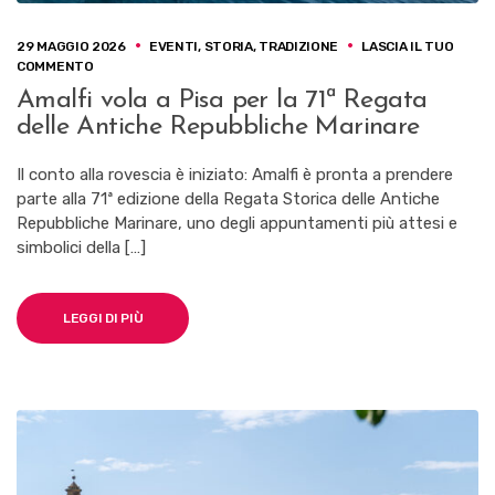
29 MAGGIO 2026
EVENTI
,
STORIA
,
TRADIZIONE
LASCIA IL TUO
SU
COMMENTO
AMALFI
Amalfi vola a Pisa per la 71ª Regata
VOLA
delle Antiche Repubbliche Marinare
A
PISA
PER
Il conto alla rovescia è iniziato: Amalfi è pronta a prendere
LA
parte alla 71ª edizione della Regata Storica delle Antiche
71ª
Repubbliche Marinare, uno degli appuntamenti più attesi e
REGATA
DELLE
simbolici della […]
ANTICHE
REPUBBLICHE
MARINARE
LEGGI DI PIÙ