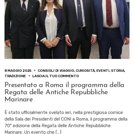
8 MAGGIO 2025
CONSIGLI DI VIAGGIO
,
CURIOSITÀ
,
EVENTI
,
STORIA
,
SU
TRADIZIONE
LASCIA IL TUO COMMENTO
PRESENTATO
Presentato a Roma il programma della
A
Regata delle Antiche Repubbliche
ROMA
IL
Marinare
PROGRAMMA
DELLA
È stato ufficialmente svelato ieri, nella prestigiosa cornice
REGATA
della Sala dei Presidenti del CONI a Roma, il programma della
DELLE
ANTICHE
70° edizione della Regata delle Antiche Repubbliche
REPUBBLICHE
Marinare. Un evento che […]