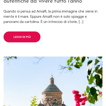
autentiche da vivere tutto l’anno
IL
MARE:
5
Quando si pensa ad Amalfi, la prima immagine che viene in
ESPERIENZE
mente è il mare. Eppure Amalfi non è solo spiagge e
AUTENTICHE
panorami da cartolina. È un intreccio di storie, […]
DA
VIVERE
TUTTO
L’ANNO
LEGGI DI PIÙ