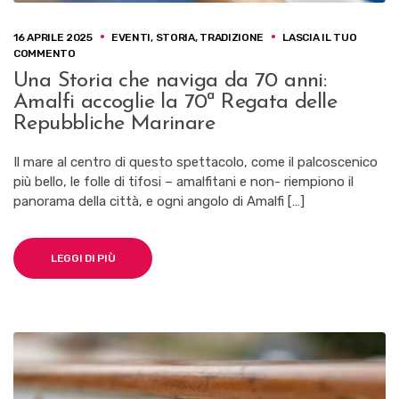
16 APRILE 2025
EVENTI
,
STORIA
,
TRADIZIONE
LASCIA IL TUO
SU
COMMENTO
UNA
Una Storia che naviga da 70 anni:
STORIA
Amalfi accoglie la 70ª Regata delle
CHE
NAVIGA
Repubbliche Marinare
DA
70
Il mare al centro di questo spettacolo, come il palcoscenico
ANNI:
più bello, le folle di tifosi – amalfitani e non- riempiono il
AMALFI
ACCOGLIE
panorama della città, e ogni angolo di Amalfi […]
LA
70ª
REGATA
LEGGI DI PIÙ
DELLE
REPUBBLICHE
MARINARE