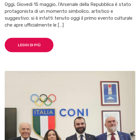
Oggi, Giovedi 15 maggio, l’Arsenale della Repubblica è stato
MARINARE:
protagonista di un momento simbolico, artistico e
SI
ALZA
suggestivo: si è infatti tenuto oggi il primo evento culturale
IL
che apre ufficialmente le […]
SIPARIO
SUL
PALIO
DELLE
LEGGI DI PIÙ
REGINE
DEI
MARI