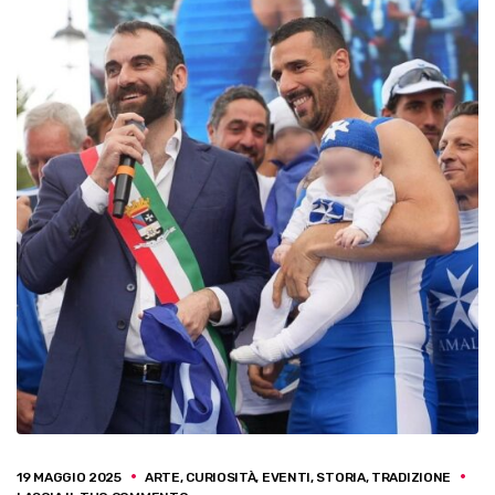
19 MAGGIO 2025
ARTE
,
CURIOSITÀ
,
EVENTI
,
STORIA
,
TRADIZIONE