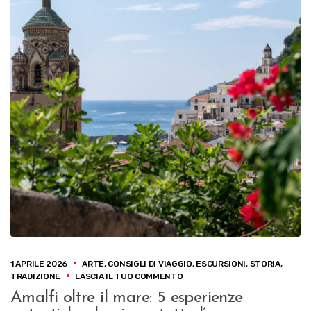
1 APRILE 2026
ARTE
,
CONSIGLI DI VIAGGIO
,
ESCURSIONI
,
STORIA
,
SU
TRADIZIONE
LASCIA IL TUO COMMENTO
AMALFI
Amalfi oltre il mare: 5 esperienze
OLTRE