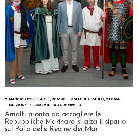
15 MAGGIO 2025
ARTE
,
CONSIGLI DI VIAGGIO
,
EVENTI
,
STORIA
,
SU
TRADIZIONE
LASCIA IL TUO COMMENTO
AMALFI
Amalfi pronta ad accogliere le
PRONTA
Repubbliche Marinare: si alza il sipario
AD
ACCOGLIERE
sul Palio delle Regine dei Mari
LE
REPUBBLICHE