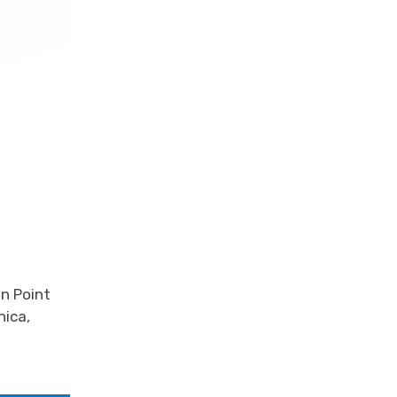
on Point
nica,