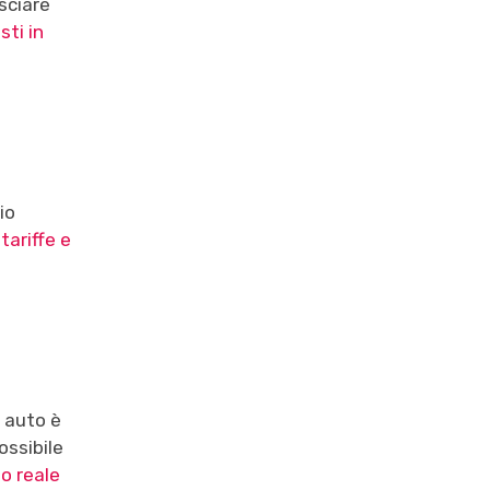
asciare
sti in
io
 tariffe e
e auto è
ossibile
po reale