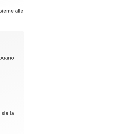
nsieme alle
Capuano
 sia la