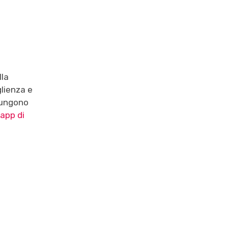
lla
glienza e
giungono
'app di