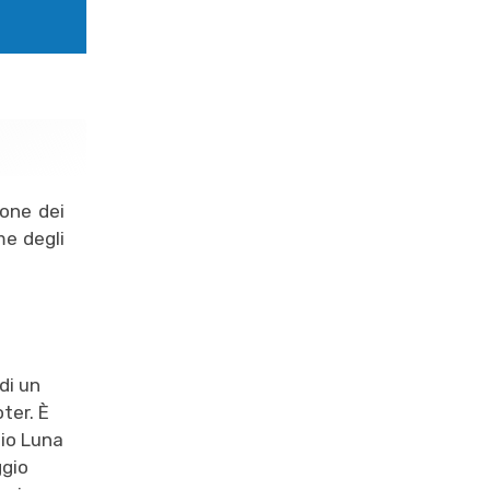
ione dei
e degli
di un
ter. È
io Luna
ggio