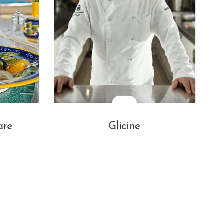
are
Glicine