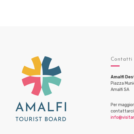
i
g
a
z
i
o
n
Contatti
e
d
e
Amalfi Des
Piazza Muni
i
Amalfi SA
p
o
Per maggiori
contattarci
s
info@visitam
t