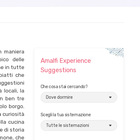
in maniera
pico delle
Amalfi Experience
ne in tutte
Suggestions
iatti che
uggestioni
Che cosa stai cercando?
 locali, la
on ben tre
olo borgo.
 curiosità
Scegli la tua sistemazione
lla cucina
e di storia
imone, che