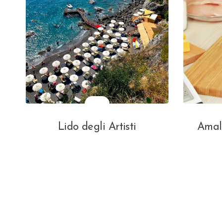
Lido degli Artisti
Amal
N
a
v