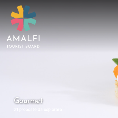
Gourmet
21 proposte da esplorare