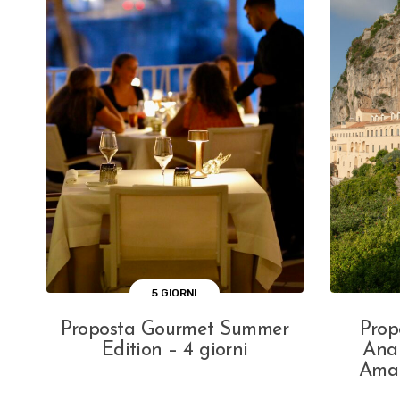
s
s
a
a
g
l
r
i
i
s
d
t
5 GIORNI
Proposta Gourmet Summer
Prop
Edition – 4 giorni
Ana
Amal