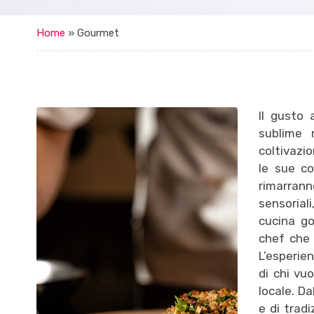
Home
»
Gourmet
Il gusto 
sublime n
coltivazio
le sue c
rimarrann
sensoriali
cucina go
chef che 
L’esperie
di chi vu
locale. Da
e di trad