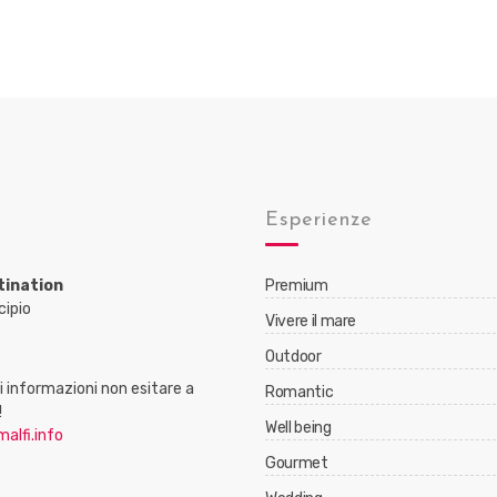
Esperienze
tination
Premium
cipio
Vivere il mare
Outdoor
 informazioni non esitare a
Romantic
!
Well being
alfi.info
Gourmet