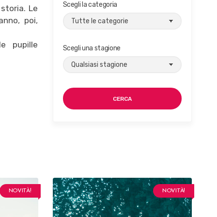
Scegli la categoria
storia. Le
anno, poi,
e pupille
Scegli una stagione
CERCA
NOVITÀ!
NOVITÀ!