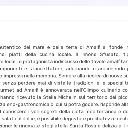
autentico del mare e della terra di Amalfi si fonde 
ei piatti della cucina locale. Il limone Sfusato, ti
ni locali, è protagonista indiscusso delle tavole amalfita
omponenti e sfaccettature, adornando e arricchendo p
o impressi nella memoria. Sempre alla ricerca di nuove s
, senza perdere mai di vista le tradizioni e le specialità
urmet ad Amalfi è annoverata nell’Olimpo culinario c
hanno ricevuto la Stella Michelin sul territorio del picc
nza eno-gastronomica di cui si potrà godere, risponde alla
ol conoscere i veri segreti della dieta mediterranea e de
l salato al dolce, è possibile degustare prelibatezze ricch
izione: le rinomate sfogliatella Santa Rosa e delizia al l