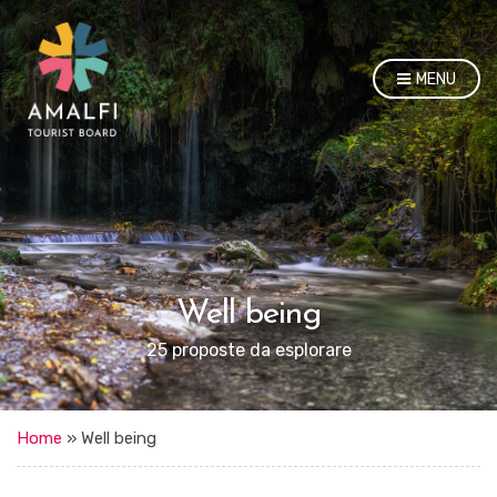
MENU
Well being
25 proposte da esplorare
Home
»
Well being