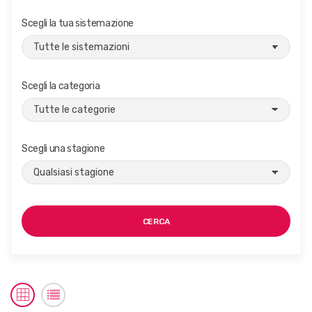
Scegli la tua sistemazione
Scegli la categoria
Scegli una stagione
CERCA
S
S
h
h