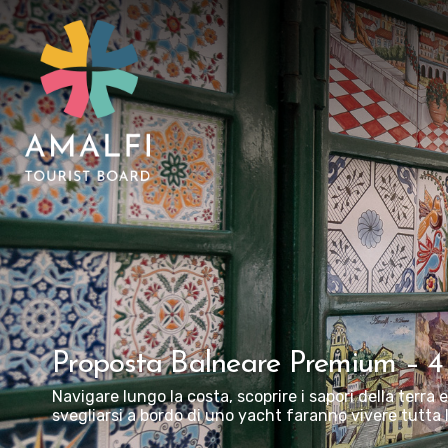
Proposta Balneare Premium – 4 
Navigare lungo la costa, scoprire i sapori della terra
svegliarsi a bordo di uno yacht faranno vivere tutta 