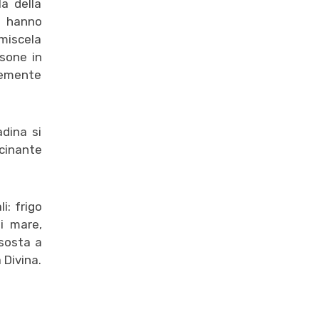
la della
ti hanno
 miscela
rsone in
rtemente
dina si
scinante
i: frigo
li mare,
 sosta a
 Divina.