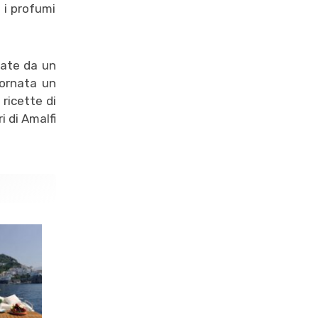
 i profumi
nate da un
iornata un
 ricette di
i di Amalfi