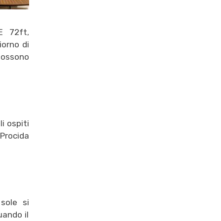
E 72ft,
iorno di
possono
i ospiti
 Procida
sole si
uando il