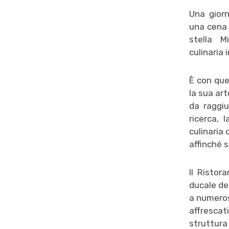
Una giorn
una cena 
stella M
culinaria 
È con que
la sua art
da raggiu
ricerca, 
culinaria 
affinché s
Il Ristor
ducale dei
a numeros
affrescat
struttura 