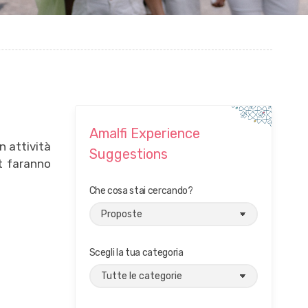
Amalfi Experience
n attività
Suggestions
t faranno
Che cosa stai cercando?
Scegli la tua categoria