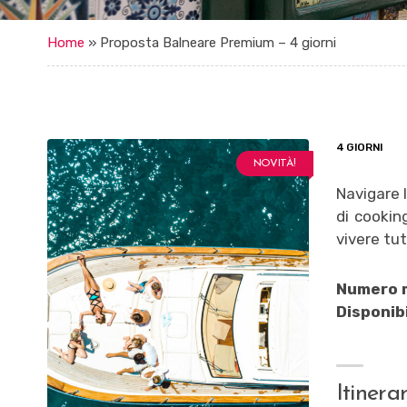
Home
»
Proposta Balneare Premium – 4 giorni
4 GIORNI
NOVITÀ!
Navigare l
di cookin
vivere tut
Numero m
Disponibi
Itinera