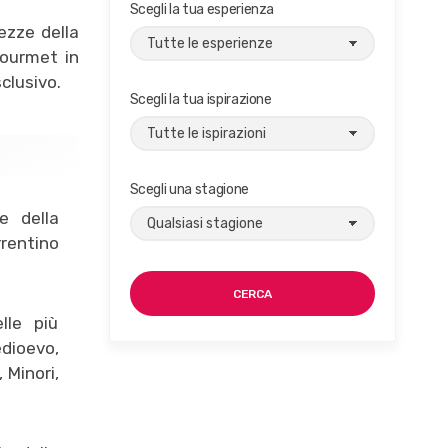
Scegli la tua esperienza
ezze della
gourmet in
clusivo.
Scegli la tua ispirazione
Scegli una stagione
e della
rrentino
CERCA
lle più
dioevo,
 Minori,