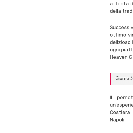
attenta d
della trad
Successiv
ottimo vi
delizioso 
ogni piatt
Heaven G
Giorno 3
Il pern
un’esperi
Costiera
Napoli.