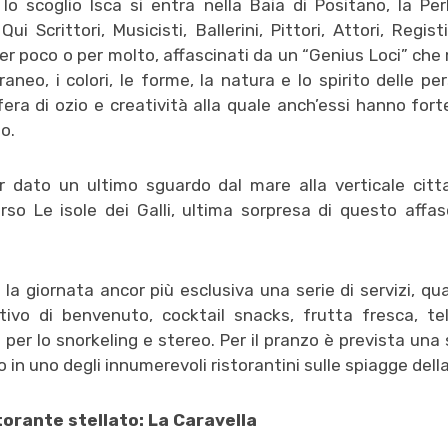
lo scoglio Isca si entra nella Baia di Positano, la Per
Qui Scrittori, Musicisti, Ballerini, Pittori, Attori, Regis
per poco o per molto, affascinati da un “Genius Loci” che
raneo, i colori, le forme, la natura e lo spirito delle pe
era di ozio e creatività alla quale anch’essi hanno fo
o.
 dato un ultimo sguardo dal mare alla verticale citta
rso Le isole dei Galli, ultima sorpresa di questo affa
la giornata ancor più esclusiva una serie di servizi, qual
itivo di benvenuto, cocktail snacks, frutta fresca, te
per lo snorkeling e stereo. Per il pranzo è prevista una
 in uno degli innumerevoli ristorantini sulle spiagge della
torante stellato: La Caravella