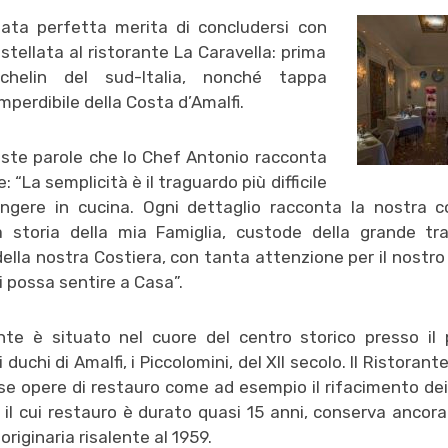
ata perfetta merita di concludersi con
stellata al ristorante La Caravella: prima
ichelin del sud-Italia, nonché tappa
imperdibile della Costa d’Amalfi.
ste parole che lo Chef Antonio racconta
e: “La semplicità è il traguardo più difficile
ngere in cucina. Ogni dettaglio racconta la nostra c
la storia della mia Famiglia, custode della grande tra
della nostra Costiera, con tanta attenzione per il nostro
i possa sentire a Casa”.
ante è situato nel cuore del centro storico presso il 
 duchi di Amalfi, i Piccolomini, del XII secolo. Il Ristorante
e opere di restauro come ad esempio il rifacimento dei 
i il cui restauro è durato quasi 15 anni, conserva ancora
originaria risalente al 1959.