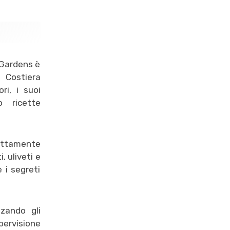
 Gardens è
a Costiera
ri, i suoi
 ricette
ettamente
, uliveti e
 i segreti
zzando gli
pervisione