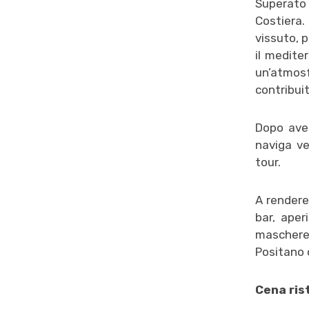
Superato 
Costiera. 
vissuto, 
il mediter
un’atmosf
contribuit
Dopo aver
naviga ve
tour.
A rendere 
bar, aper
maschere 
Positano o
Cena ris