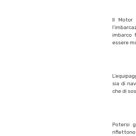
Il Motor
l’imbarcaz
imbarco f
essere mod
L’equipagg
sia di na
che di sos
Potersi g
riflettono