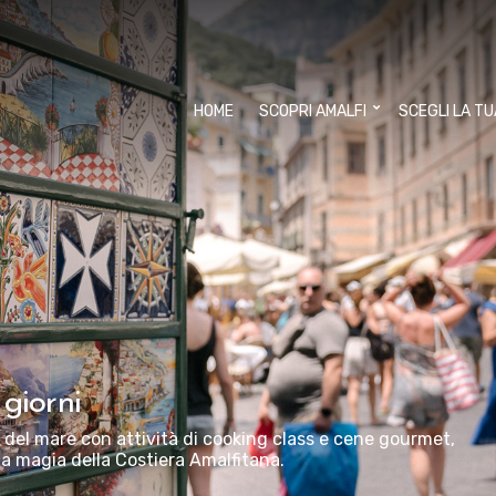
HOME
SCOPRI AMALFI
SCEGLI LA T
giorni
 e del mare con attività di cooking class e cene gourmet,
la magia della Costiera Amalfitana.