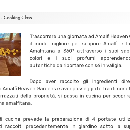
 - Cooking Class
Trascorrere una giornata ad Amalfi Heaven
il modo migliore per scoprire Amalfi e l
Amalfitana a 360° attraverso i suoi sapo
colori e i suoi profumi apprendendo
autentiche da riportare con sé in valigia.
Dopo aver raccolto gli ingredienti dir
di Amalfi Heaven Gardens e aver passeggiato tra i limoneti
errazzati della proprietà, si passa in cucina per scoprire
na amalfitana.
di cucina prevede la preparazione di 4 portate utili
ti raccolti precedentemente in giardino sotto la su