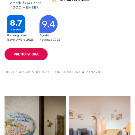
8.7
9.4
out of 10
Booking.com
Agoda
Travel Award 2023
Reviews 2023
PRENOTA ORA
CUSR: 15065006EXT0679
CIN: IT065006B4T3TN377D