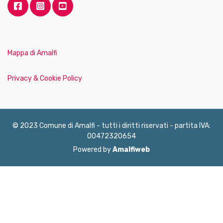
Mappa di Amalfi
Privacy & Cookie Policy
© 2023 Comune di Amalfi - tutti i diritti riservati - partita IVA:
00472320654
Powered by
Amalfiweb
English
Français
Deutsch
Italiano
Español