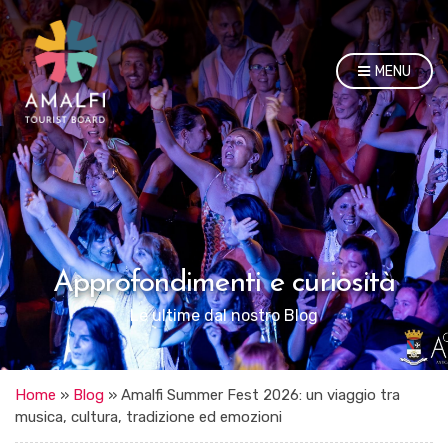
MENU
Approfondimenti e curiosità
Le ultime dal nostro Blog
Home
»
Blog
»
Amalfi Summer Fest 2026: un viaggio tra
musica, cultura, tradizione ed emozioni