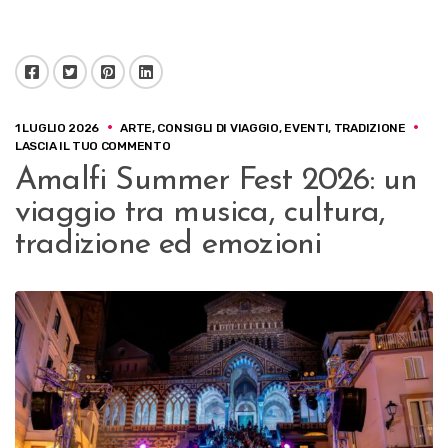
Facebook
Twitter
Pinterest
LinkedIn
1 LUGLIO 2026
ARTE
,
CONSIGLI DI VIAGGIO
,
EVENTI
,
TRADIZIONE
SU
LASCIA IL TUO COMMENTO
AMALFI
Amalfi Summer Fest 2026: un
SUMMER
FEST
viaggio tra musica, cultura,
2026:
UN
tradizione ed emozioni
VIAGGIO
TRA
MUSICA,
CULTURA,
TRADIZIONE
ED
EMOZIONI