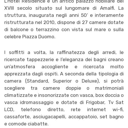
L’Hotel Residence è un antico palazzo nobiliare del
XVIII secolo situato sul lungomare di Amalfi. La
struttura, inaugurata negli anni 50’ e interamente
ristrutturata nel 2010, dispone di 27 camere dotate
di balcone o terrazzino con vista sul mare o sulla
celebre Piazza Duomo.
I soffitti a volta, la raffinatezza degli arredi, le
ricercate tappezzerie e l’eleganza dei bagni creano
un’atmosfera accogliente e ricercata molto
apprezzata dagli ospiti. A seconda della tipologia di
camera (Standard, Superior o Deluxe), si potrà
scegliere tra camere doppie o matrimoniali
climatizzate e insonorizzate con vasca, box doccia o
vasca idromassaggio e dotate di
Frigobar, Tv Sat
LCD, telefono diretto, rete internet wi-fi,
cassaforte, asciugacapelli, accappatoio, set bagno
e comode ciabatte.