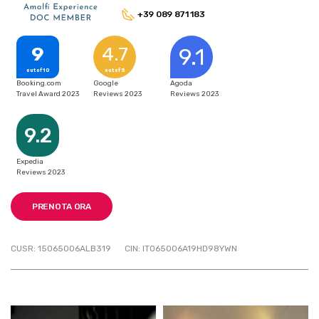
+39 089 871 183
9
4.7
9.1
out of 10
out of 5
Booking.com
Google
Agoda
Travel Award 2023
Reviews 2023
Reviews 2023
9.2
Expedia
Reviews 2023
PRENOTA ORA
CUSR: 15065006ALB319
CIN: IT065006A19HD98YWN