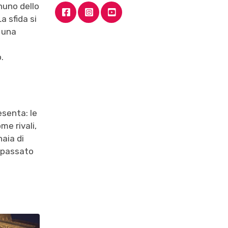
nuno dello
a sfida si
n una
.
esenta: le
me rivali,
aia di
l passato