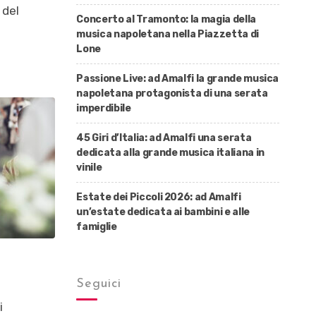
 del
Concerto al Tramonto: la magia della
musica napoletana nella Piazzetta di
Lone
Passione Live: ad Amalfi la grande musica
napoletana protagonista di una serata
imperdibile
45 Giri d’Italia: ad Amalfi una serata
dedicata alla grande musica italiana in
vinile
Estate dei Piccoli 2026: ad Amalfi
un’estate dedicata ai bambini e alle
famiglie
Seguici
i