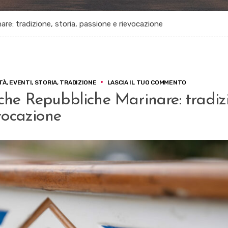
re: tradizione, storia, passione e rievocazione
SU
TÀ
,
EVENTI
,
STORIA
,
TRADIZIONE
LASCIA IL TUO COMMENTO
LA
che Repubbliche Marinare: tradiz
REGATA
DELLE
evocazione
ANTICHE
REPUBBLICHE
MARINARE:
TRADIZIONE,
STORIA,
PASSIONE
E
RIEVOCAZION