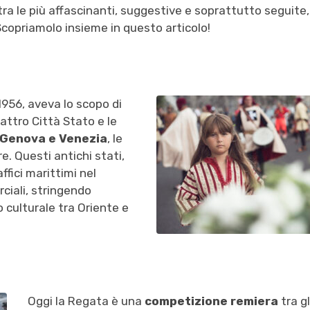
tra le più affascinanti, suggestive e soprattutto seguite,
Scopriamolo insieme in questo articolo!
956, aveva lo scopo di
uattro Città Stato e le
, Genova e Venezia
, le
. Questi antichi stati,
ffici marittimi nel
iali, stringendo
 culturale tra Oriente e
Oggi la Regata è una
competizione remiera
tra gl