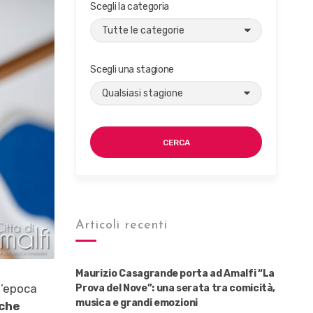
Scegli la categoria
Scegli una stagione
CERCA
Articoli recenti
Maurizio Casagrande porta ad Amalfi “La
d’epoca
Prova del Nove”: una serata tra comicità,
musica e grandi emozioni
iche