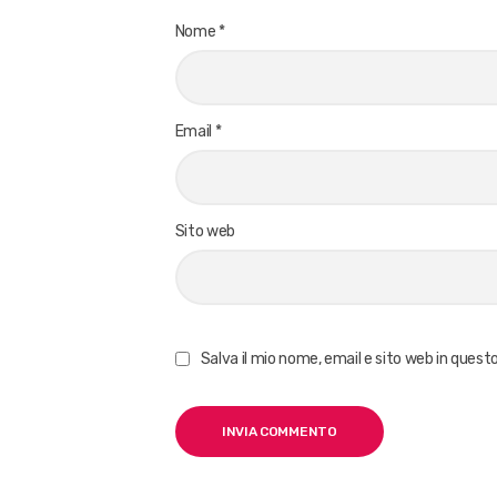
Nome
*
Email
*
Sito web
Salva il mio nome, email e sito web in ques