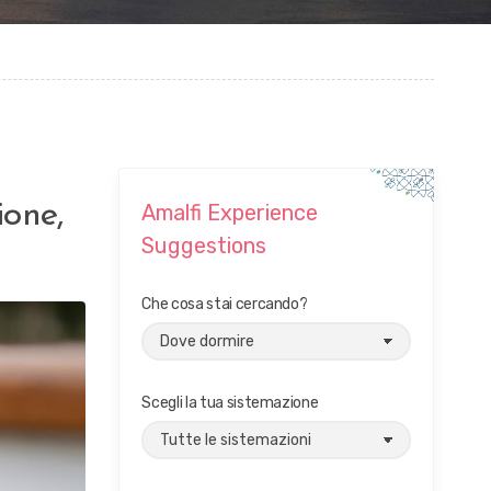
ione,
Amalfi Experience
Suggestions
Che cosa stai cercando?
E
Scegli la tua sistemazione