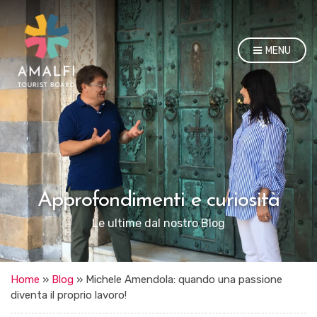
MENU
Approfondimenti e curiosità
Le ultime dal nostro Blog
Home
»
Blog
»
Michele Amendola: quando una passione
diventa il proprio lavoro!