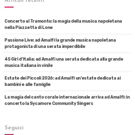
Articoli recenti
Concerto al Tramonto: la magia della musica napoletana
nella Piazzetta di Lone
Passione Live: ad Amalfi la grande musica napoletana
protagonista di una serata imperdibile
45 Giri d’Italia: ad Amalfi una serata dedicata alla grande
musica italiana in vinile
Estate dei Piccoli 2026: ad Amalfi un’estate dedicata ai
bambini e alle famiglie
La magia del canto corale internazionale arriva ad Amalfi: in
concerto la Sycamore Community Singers
Seguici