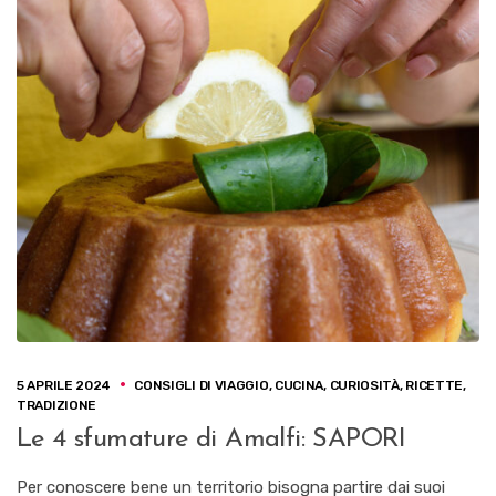
5 APRILE 2024
CONSIGLI DI VIAGGIO
,
CUCINA
,
CURIOSITÀ
,
RICETTE
,
TRADIZIONE
Le 4 sfumature di Amalfi: SAPORI
Per conoscere bene un territorio bisogna partire dai suoi