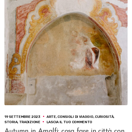
19 SETTEMBRE 2023
ARTE
,
CONSIGLI DI VIAGGIO
,
CURIOSITÀ
,
S
STORIA
,
TRADIZIONE
LASCIA IL TUO COMMENTO
U
Autumn in Amalfi: cosa fare in città con