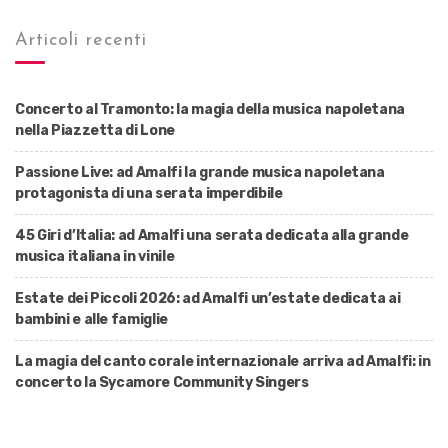
Articoli recenti
Concerto al Tramonto: la magia della musica napoletana
nella Piazzetta di Lone
Passione Live: ad Amalfi la grande musica napoletana
protagonista di una serata imperdibile
45 Giri d’Italia: ad Amalfi una serata dedicata alla grande
musica italiana in vinile
Estate dei Piccoli 2026: ad Amalfi un’estate dedicata ai
bambini e alle famiglie
La magia del canto corale internazionale arriva ad Amalfi: in
concerto la Sycamore Community Singers