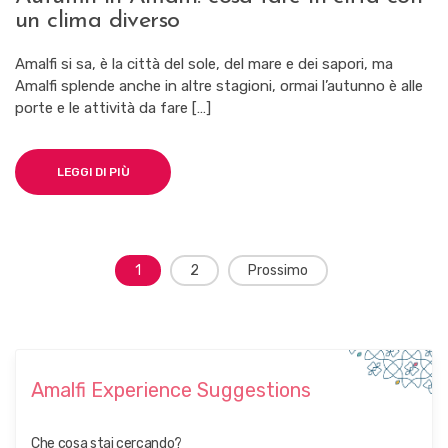
A
un clima diverso
U
T
U
Amalfi si sa, è la città del sole, del mare e dei sapori, ma
M
Amalfi splende anche in altre stagioni, ormai l’autunno è alle
N
porte e le attività da fare […]
I
N
A
M
LEGGI DI PIÙ
A
L
F
I
:
N
1
2
Prossimo
C
O
a
S
v
A
F
i
A
g
R
Amalfi Experience Suggestions
E
a
I
N
z
Che cosa stai cercando?