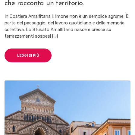
che racconta un territorio.
SFUSATO
AMALFITANO:
IL
In Costiera Amalfitana il limone non è un semplice agrume. È
FRUTTO
parte del paesaggio, del lavoro quotidiano e della memoria
CHE
collettiva. Lo Sfusato Amalfitano nasce e cresce su
RACCONTA
UN
terrazzamenti sospesi […]
TERRITORIO.
LEGGI DI PIÙ