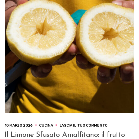
SU
10 MARZO 2026
CUCINA
LASCIA IL TUO COMMENTO
IL
Il Limone Sfusato Amalfitano: il frutto
LIMONE