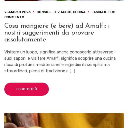
25 MARZO 2026
CONSIGLI DI VIAGGIO
,
CUCINA
LASCIA IL TUO
SU
COMMENTO
COSA
Cosa mangiare (e bere) ad Amalfi: i
MANGIARE
nostri suggerimenti da provare
(E
BERE)
assolutamente
AD
AMALFI:
Visitare un luogo, significa anche conoscerlo attraverso i
I
suoi sapori, e visitare Amalfi, significa scoprire una cucina
NOSTRI
SUGGERIMENTI
ricca di profumi mediterranei e ingredienti semplici ma
DA
straordinari, piena di tradizione e […]
PROVARE
ASSOLUTAMENTE
LEGGI DI PIÙ