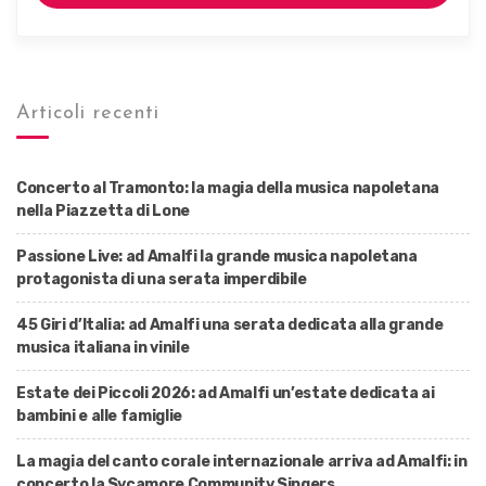
Articoli recenti
Concerto al Tramonto: la magia della musica napoletana
nella Piazzetta di Lone
Passione Live: ad Amalfi la grande musica napoletana
protagonista di una serata imperdibile
45 Giri d’Italia: ad Amalfi una serata dedicata alla grande
musica italiana in vinile
Estate dei Piccoli 2026: ad Amalfi un’estate dedicata ai
bambini e alle famiglie
La magia del canto corale internazionale arriva ad Amalfi: in
concerto la Sycamore Community Singers