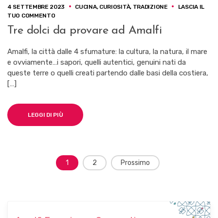
4 SETTEMBRE 2023
CUCINA
,
CURIOSITÀ
,
TRADIZIONE
LASCIA IL
SU
TUO COMMENTO
TRE
Tre dolci da provare ad Amalfi
DOLCI
DA
PROVARE
Amalfi, la città dalle 4 sfumature: la cultura, la natura, il mare
AD
e ovviamente…i sapori, quelli autentici, genuini nati da
AMALFI
queste terre o quelli creati partendo dalle basi della costiera,
[…]
LEGGI DI PIÙ
Navigazione
1
2
Prossimo
dei
post