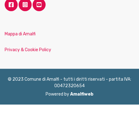
Mappa di Amalfi
Privacy & Cookie Policy
© 2023 Comune di Amalfi - tutti i diritti riservati - partita IVA:
00472320654
Powered by
Amalfiweb
English
Français
Deutsch
Italiano
Español