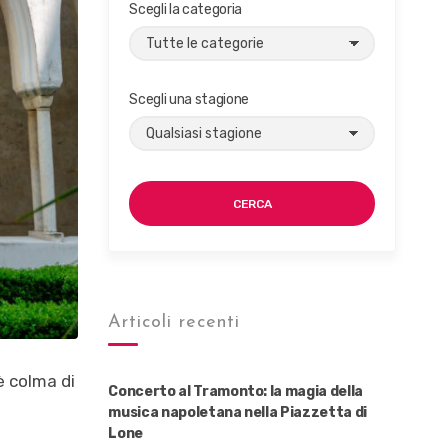
Scegli la categoria
Scegli una stagione
CERCA
Articoli recenti
è colma di
Concerto al Tramonto: la magia della
musica napoletana nella Piazzetta di
Lone