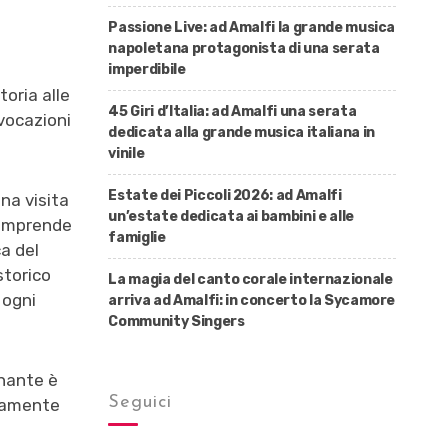
Passione Live: ad Amalfi la grande musica
napoletana protagonista di una serata
imperdibile
oria alle
45 Giri d’Italia: ad Amalfi una serata
vocazioni
dedicata alla grande musica italiana in
vinile
Estate dei Piccoli 2026: ad Amalfi
na visita
un’estate dedicata ai bambini e alle
comprende
famiglie
ca del
 storico
La magia del canto corale internazionale
 ogni
arriva ad Amalfi: in concerto la Sycamore
Community Singers
inante è
Seguici
camente