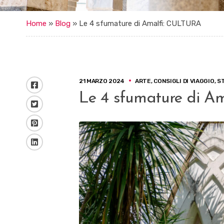
Home
»
Blog
»
Le 4 sfumature di Amalfi: CULTURA
21 MARZO 2024
ARTE
,
CONSIGLI DI VIAGGIO
,
S
Facebook
Le 4 sfumature di A
Twitter
Pinterest
LinkedIn