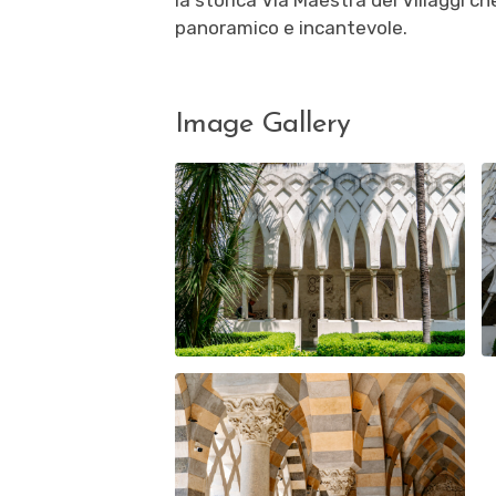
la storica
Via Maestra dei Villaggi
che
panoramico e incantevole.
Image Gallery