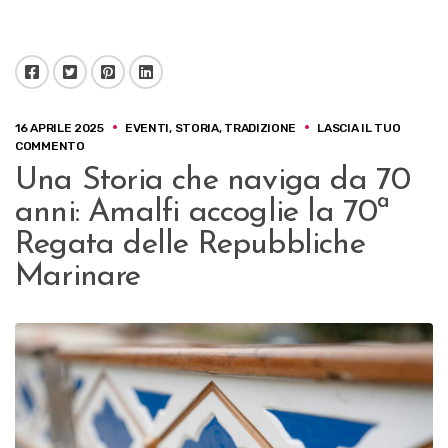
Facebook
Twitter
Pinterest
LinkedIn
16 APRILE 2025
EVENTI
,
STORIA
,
TRADIZIONE
LASCIA IL TUO
SU
COMMENTO
UNA
Una Storia che naviga da 70
STORIA
CHE
anni: Amalfi accoglie la 70ª
NAVIGA
DA
Regata delle Repubbliche
70
Marinare
ANNI:
AMALFI
ACCOGLIE
LA
70ª
REGATA
DELLE
REPUBBLICHE
MARINARE