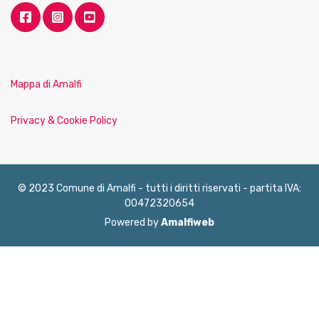
Mappa di Amalfi
Privacy & Cookie Policy
© 2023 Comune di Amalfi - tutti i diritti riservati - partita IVA:
00472320654
Powered by
Amalfiweb
English
Français
Deutsch
Italiano
Español