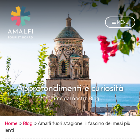
MENU
Approfondimenti e curiosità
Le ultime dal nostro Blog
Home
»
Blog
»
Amalfi fuori stagione: il fascino dei mesi più
lenti