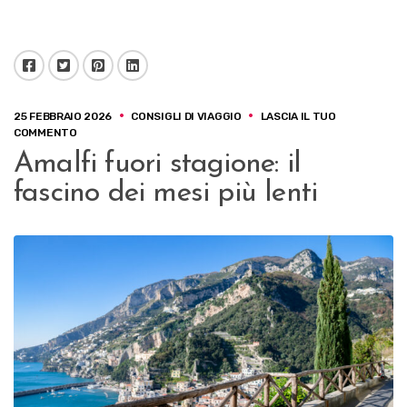
Facebook
Twitter
Pinterest
LinkedIn
25 FEBBRAIO 2026
CONSIGLI DI VIAGGIO
LASCIA IL TUO
SU
COMMENTO
AMALFI
Amalfi fuori stagione: il
FUORI
STAGIONE:
fascino dei mesi più lenti
IL
FASCINO
DEI
MESI
PIÙ
LENTI