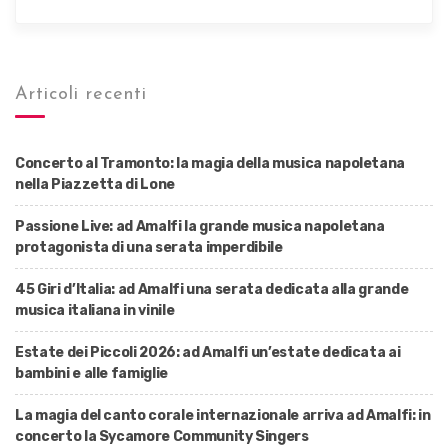
Articoli recenti
Concerto al Tramonto: la magia della musica napoletana
nella Piazzetta di Lone
Passione Live: ad Amalfi la grande musica napoletana
protagonista di una serata imperdibile
45 Giri d’Italia: ad Amalfi una serata dedicata alla grande
musica italiana in vinile
Estate dei Piccoli 2026: ad Amalfi un’estate dedicata ai
bambini e alle famiglie
La magia del canto corale internazionale arriva ad Amalfi: in
concerto la Sycamore Community Singers