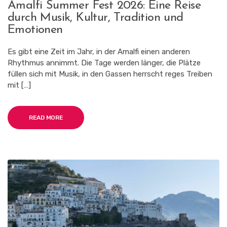
Amalfi Summer Fest 2026: Eine Reise
SUMMER
durch Musik, Kultur, Tradition und
FEST
2026:
Emotionen
EINE
REISE
Es gibt eine Zeit im Jahr, in der Amalfi einen anderen
DURCH
Rhythmus annimmt. Die Tage werden länger, die Plätze
MUSIK,
KULTUR,
füllen sich mit Musik, in den Gassen herrscht reges Treiben
TRADITION
mit […]
UND
EMOTIONEN
READ MORE