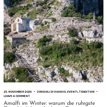
25. NOVEMBER 2025
CONSIGLI DI VIAGGIO
,
EVENTI
,
TRADITION
ON
LEAVE A COMMENT
AMALFI
Amalfi im Winter: warum die ruhigste
IM