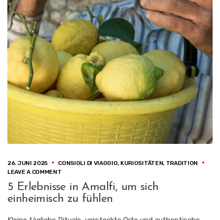
26. JUNI 2025
CONSIGLI DI VIAGGIO
,
KURIOSITÄTEN
,
TRADITION
ON
LEAVE A COMMENT
5
5 Erlebnisse in Amalfi, um sich
ERLEBNISSE
einheimisch zu fühlen
IN
AMALFI,
UM