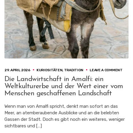
ON
29. APRIL 2026
KURIOSITÄTEN
,
TRADITION
LEAVE A COMMENT
DIE
Die Landwirtschaft in Amalfi: ein
LAND
Weltkulturerbe und der Wert einer vom
IN
AMALF
Menschen geschaffenen Landschaft
EIN
WELT
Wenn man von Amalfi spricht, denkt man sofort an das
UND
Meer, an atemberaubende Ausblicke und an die belebten
DER
WERT
Gassen der Stadt. Doch es gibt noch ein weiteres, weniger
EINER
sichtbares und […]
VOM