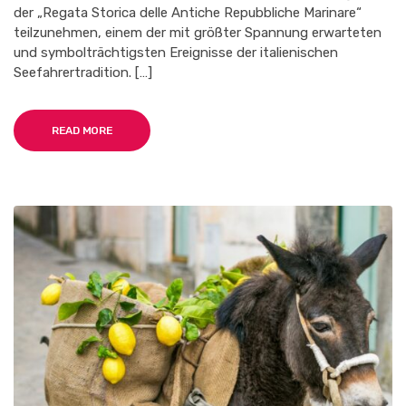
71.
der „Regata Storica delle Antiche Repubbliche Marinare“
REGATTA
teilzunehmen, einem der mit größter Spannung erwarteten
DER
ALTEN
und symbolträchtigsten Ereignisse der italienischen
SEEREPUBLIKEN
Seefahrertradition. […]
READ MORE