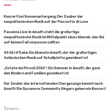
Konzert bei Sonnenuntergang: Der Zauber der
neapolitanischen Musik auf der Piazzetta di Lone
Passione Live: In Amalfi steht die großartige
neapolitanische Musik im Mittelpunkt eines Abends, den Sie
auf keinen Fall verpassen sollten
45 Giri d’Italia: Ein Abend in Amalfi, der der großartigen
italienischen Musik auf Schallplatte gewidmet ist
„Estate dei Piccoli 2026“: Ein Sommer in Amalfi, der ganz
den Kindern und Familien gewidmet ist
Der Zauber des internationalen Chorgesangs kommt nach
Amalfi: Die Sycamore Community Singers geben ein Konzert
Seguici