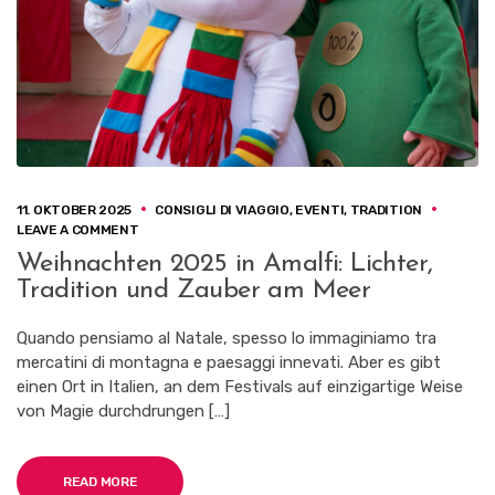
11. OKTOBER 2025
CONSIGLI DI VIAGGIO
,
EVENTI
,
TRADITION
ON
LEAVE A COMMENT
WEIHNACHTEN
Weihnachten 2025 in Amalfi: Lichter,
2025
Tradition und Zauber am Meer
IN
AMALFI:
LICHTER,
Quando pensiamo al Natale, spesso lo immaginiamo tra
TRADITION
mercatini di montagna e paesaggi innevati. Aber es gibt
UND
einen Ort in Italien, an dem Festivals auf einzigartige Weise
ZAUBER
AM
von Magie durchdrungen […]
MEER
READ MORE