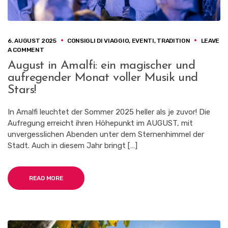
6. AUGUST 2025
CONSIGLI DI VIAGGIO
,
EVENTI
,
TRADITION
LEAVE
ON
A COMMENT
AUGUST
August in Amalfi: ein magischer und
IN
aufregender Monat voller Musik und
AMALFI:
EIN
Stars!
MAGISCHER
UND
In Amalfi leuchtet der Sommer 2025 heller als je zuvor! Die
AUFREGENDER
Aufregung erreicht ihren Höhepunkt im AUGUST, mit
MONAT
VOLLER
unvergesslichen Abenden unter dem Sternenhimmel der
MUSIK
Stadt. Auch in diesem Jahr bringt […]
UND
STARS!
READ MORE