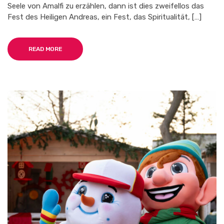
Seele von Amalfi zu erzählen, dann ist dies zweifellos das
DAS
EREIGNIS,
Fest des Heiligen Andreas, ein Fest, das Spiritualität, […]
DAS
ZWISCHEN
MEER,
READ MORE
GLAUBEN
UND
TRADITION
VERZAUBERT