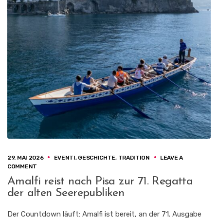
29. MAI 2026
EVENTI
,
GESCHICHTE
,
TRADITION
LEAVE A
ON
COMMENT
AMALFI
Amalfi reist nach Pisa zur 71. Regatta
REIST
der alten Seerepubliken
NACH
PISA
ZUR
Der Countdown läuft: Amalfi ist bereit, an der 71. Ausgabe