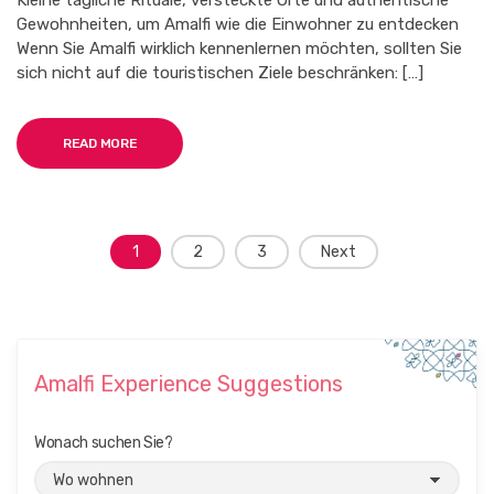
Kleine tägliche Rituale, versteckte Orte und authentische
SICH
Gewohnheiten, um Amalfi wie die Einwohner zu entdecken
EINHEIMISCH
Wenn Sie Amalfi wirklich kennenlernen möchten, sollten Sie
ZU
FÜHLEN
sich nicht auf die touristischen Ziele beschränken: […]
READ MORE
Posts
1
2
3
Next
navigation
Amalfi Experience Suggestions
Wonach suchen Sie?