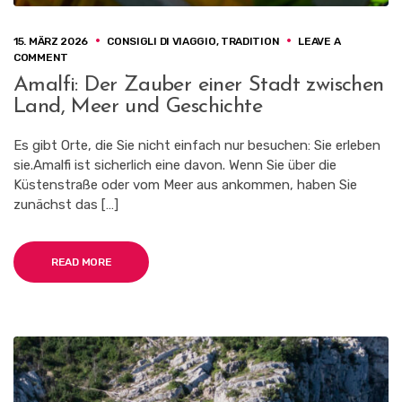
15. MÄRZ 2026
CONSIGLI DI VIAGGIO
,
TRADITION
LEAVE A
ON
COMMENT
AMALFI:
Amalfi: Der Zauber einer Stadt zwischen
DER
Land, Meer und Geschichte
ZAUBER
EINER
STADT
Es gibt Orte, die Sie nicht einfach nur besuchen: Sie erleben
ZWISCHEN
sie.Amalfi ist sicherlich eine davon. Wenn Sie über die
LAND,
Küstenstraße oder vom Meer aus ankommen, haben Sie
MEER
UND
zunächst das […]
GESCHICHTE
READ MORE