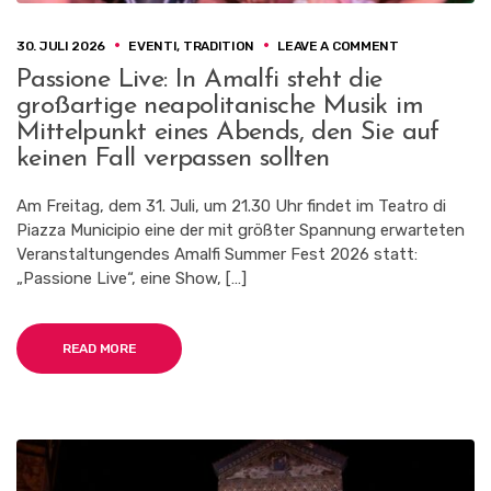
ON
30. JULI 2026
EVENTI
,
TRADITION
LEAVE A COMMENT
PASSIONE
Passione Live: In Amalfi steht die
LIVE:
großartige neapolitanische Musik im
IN
AMALFI
Mittelpunkt eines Abends, den Sie auf
STEHT
keinen Fall verpassen sollten
DIE
GROSSARTIGE N
EAPOLITANISC
Am Freitag, dem 31. Juli, um 21.30 Uhr findet im Teatro di
USIK I
Piazza Municipio eine der mit größter Spannung erwarteten
M M
Veranstaltungendes Amalfi Summer Fest 2026 statt:
ITTELPUNKT 
„Passione Live“, eine Show, […]
INES A
BENDS, D
EN S
IE A
READ MORE
UF K
EINEN F
ALL V
ERPASSEN S
OLLTEN