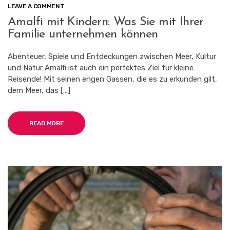
ON
LEAVE A COMMENT
AMALFI
Amalfi mit Kindern: Was Sie mit Ihrer
MIT
Familie unternehmen können
KINDERN:
WAS
SIE
Abenteuer, Spiele und Entdeckungen zwischen Meer, Kultur
MIT
und Natur Amalfi ist auch ein perfektes Ziel für kleine
IHRER
Reisende! Mit seinen engen Gassen, die es zu erkunden gilt,
FAMILIE
UNTERNEHMEN
dem Meer, das […]
KÖNNEN
READ MORE