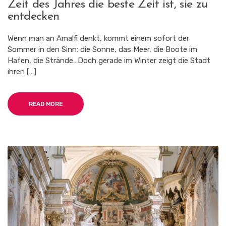
Zeit des Jahres die beste Zeit ist, sie zu
WINTER:
WARUM
entdecken
DIE
RUHIGSTE
Wenn man an Amalfi denkt, kommt einem sofort der
ZEIT
Sommer in den Sinn: die Sonne, das Meer, die Boote im
DES
JAHRES
Hafen, die Strände…Doch gerade im Winter zeigt die Stadt
DIE
ihren […]
BESTE
ZEIT
IST,
SIE
READ MORE
ZU
ENTDECKEN