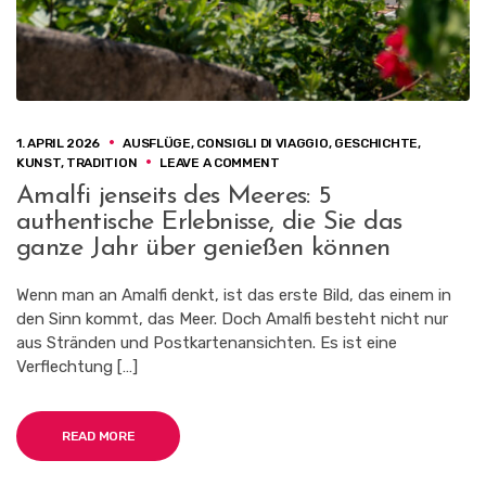
1. APRIL 2026
AUSFLÜGE
,
CONSIGLI DI VIAGGIO
,
GESCHICHTE
,
ON
KUNST
,
TRADITION
LEAVE A COMMENT
AMALFI
Amalfi jenseits des Meeres: 5
JENSEITS
authentische Erlebnisse, die Sie das
DES
MEERES:
ganze Jahr über genießen können
5
AUTHENTISCHE
Wenn man an Amalfi denkt, ist das erste Bild, das einem in
ERLEBNISSE,
den Sinn kommt, das Meer. Doch Amalfi besteht nicht nur
DIE
SIE
aus Stränden und Postkartenansichten. Es ist eine
DAS
Verflechtung […]
GANZE
JAHR
ÜBER
GENIESSEN K
READ MORE
ÖNNEN