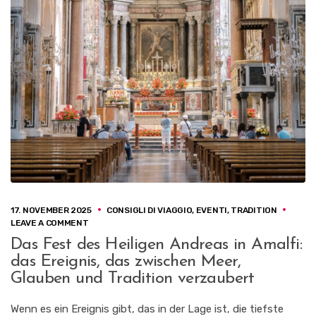
17. NOVEMBER 2025
CONSIGLI DI VIAGGIO
,
EVENTI
,
TRADITION
ON
LEAVE A COMMENT
DAS
Das Fest des Heiligen Andreas in Amalfi:
FEST
das Ereignis, das zwischen Meer,
DES
HEILIGEN
Glauben und Tradition verzaubert
ANDREAS
IN
Wenn es ein Ereignis gibt, das in der Lage ist, die tiefste
AMALFI: