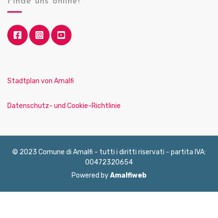
Finde uns online!
Stadtplan von Amalfi
Datenschutz- und Cookie-Richtlinie
© 2023 Comune di Amalfi - tutti i diritti riservati - partita IVA:
00472320654
Powered by
Amalfiweb
English
Français
Deutsch
Italiano
Español