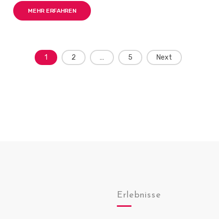
MEHR ERFAHREN
1
2
…
5
Next
Erlebnisse