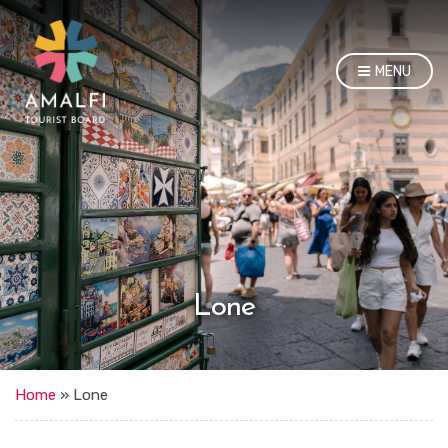
MENU
Lone
Home
»
Lone