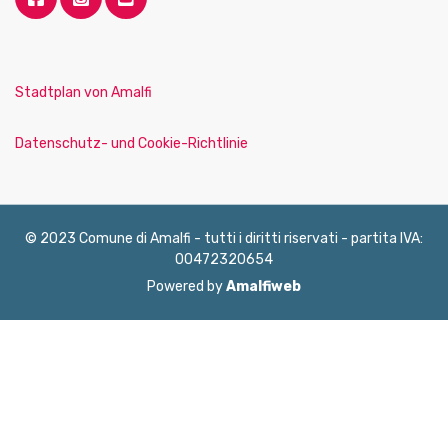
Stadtplan von Amalfi
Datenschutz- und Cookie-Richtlinie
© 2023 Comune di Amalfi - tutti i diritti riservati - partita IVA:
00472320654
Powered by
Amalfiweb
English
Français
Deutsch
Italiano
Español