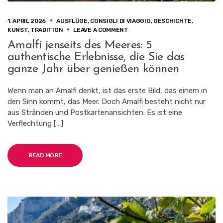
1. APRIL 2026
AUSFLÜGE
,
CONSIGLI DI VIAGGIO
,
GESCHICHTE
,
ON
KUNST
,
TRADITION
LEAVE A COMMENT
AMALFI
Amalfi jenseits des Meeres: 5
JENSEITS
authentische Erlebnisse, die Sie das
DES
MEERES:
ganze Jahr über genießen können
5
AUTHENTISCHE
Wenn man an Amalfi denkt, ist das erste Bild, das einem in
ERLEBNISSE,
den Sinn kommt, das Meer. Doch Amalfi besteht nicht nur
DIE
SIE
aus Stränden und Postkartenansichten. Es ist eine
DAS
Verflechtung […]
GANZE
JAHR
ÜBER
GENIESSEN K
READ MORE
ÖNNEN