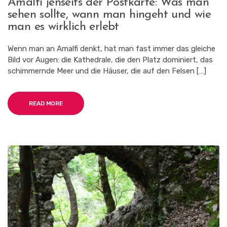
Amalfi jenseits der Postkarte: Was man
JENSEITS
sehen sollte, wann man hingeht und wie
DER
POSTKARTE:
man es wirklich erlebt
WAS
MAN
Wenn man an Amalfi denkt, hat man fast immer das gleiche
SEHEN
Bild vor Augen: die Kathedrale, die den Platz dominiert, das
SOLLTE,
WANN
schimmernde Meer und die Häuser, die auf den Felsen […]
MAN
HINGEHT
UND
READ MORE
WIE
MAN
ES
WIRKLICH
ERLEBT