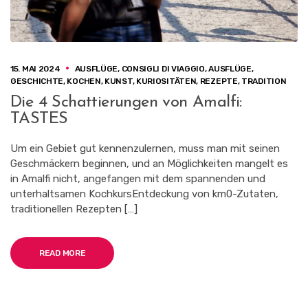
15. MAI 2024
AUSFLÜGE
,
CONSIGLI DI VIAGGIO
,
AUSFLÜGE
,
GESCHICHTE
,
KOCHEN
,
KUNST
,
KURIOSITÄTEN
,
REZEPTE
,
TRADITION
Die 4 Schattierungen von Amalfi:
TASTES
Um ein Gebiet gut kennenzulernen, muss man mit seinen
Geschmäckern beginnen, und an Möglichkeiten mangelt es
in Amalfi nicht, angefangen mit dem spannenden und
unterhaltsamen KochkursEntdeckung von km0-Zutaten,
traditionellen Rezepten […]
READ MORE