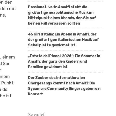
on den
Passione Live: In Amalfi steht die
nden mit
großartige neapolitanische Musik im
ns,
Mittelpunkt eines Abends, den Sie auf
keinen Fall verpassen sollten
45 Giri d’Italia: Ein Abend in Amalfi, der
der großartigen italienischen Musik auf
Schallplatte gewidmet ist
„Estate dei Piccoli 2026“: Ein Sommer in
, einem
Amalfi, der ganz den Kindern und
nd San
Familien gewidmet ist
r
einem
Der Zauber des internationalen
n Punkt
Chorgesangs kommt nach Amalfi: Die
Sycamore Community Singers geben ein
 dei
Konzert
he ist
Seguici