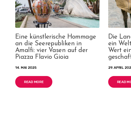
Eine künstlerische Hommage
Die Land
an die Seerepubliken in
ein Wel
Amalfi: vier Vasen auf der
Wert ei
Piazza Flavio Gioia
geschaf
14. MAI 2025
29. APRIL 20
READ MORE
READ M