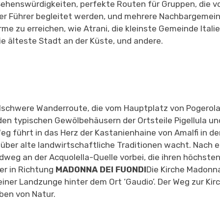
ehenswürdigkeiten, perfekte Routen für Gruppen, die v
ler Führer begleitet werden, und mehrere Nachbargemei
e zu erreichen, wie Atrani, die kleinste Gemeinde Italie
die älteste Stadt an der Küste, und andere.
lschwere Wanderroute, die vom Hauptplatz von Pogerola
 den typischen Gewölbehäusern der Ortsteile Pigellula u
eg führt in das Herz der Kastanienhaine von Amalfi in de
 über alte landwirtschaftliche Traditionen wacht. Nach 
dweg an der Acquolella-Quelle vorbei, die ihren höchste
er in Richtung
MADONNA DEI FUONDI
Die Kirche Madonna
iner Landzunge hinter dem Ort ‘Gaudio’. Der Weg zur Kirc
en von Natur.