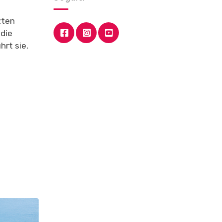
zten
die
hrt sie,