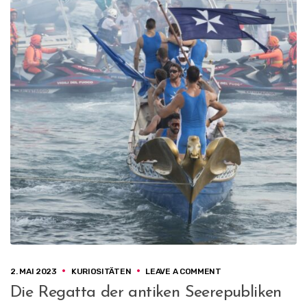
E
N
T
D
E
C
K
E
N
O
2. MAI 2023
KURIOSITÄTEN
LEAVE A COMMENT
N
Die Regatta der antiken Seerepubliken
D