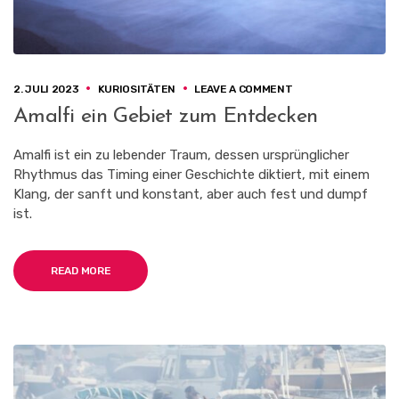
O
2. JULI 2023
KURIOSITÄTEN
LEAVE A COMMENT
N
Amalfi ein Gebiet zum Entdecken
A
M
A
Amalfi ist ein zu lebender Traum, dessen ursprünglicher
L
Rhythmus das Timing einer Geschichte diktiert, mit einem
F
Klang, der sanft und konstant, aber auch fest und dumpf
I
ist.
E
I
N
G
READ MORE
E
B
I
E
T
Z
U
M