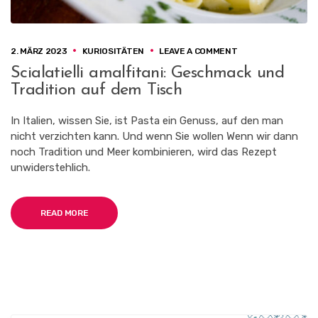
L
F
I
K
O
2. MÄRZ 2023
KURIOSITÄTEN
LEAVE A COMMENT
Ü
N
Scialatielli amalfitani: Geschmack und
S
S
T
Tradition auf dem Tisch
C
E
I
A
In Italien, wissen Sie, ist Pasta ein Genuss, auf den man
L
nicht verzichten kann. Und wenn Sie wollen Wenn wir dann
A
noch Tradition und Meer kombinieren, wird das Rezept
T
I
unwiderstehlich.
E
L
L
READ MORE
I
A
M
A
L
F
I
T