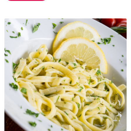
A
L
F
I
T
A
N
O
:
D
I
E
Z
I
T
R
O
N
E
D
E
R
A
M
A