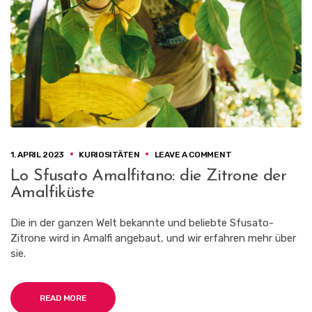
U
B
L
I
K
E
N
O
1. APRIL 2023
KURIOSITÄTEN
LEAVE A COMMENT
N
Lo Sfusato Amalfitano: die Zitrone der
L
Amalfiküste
O
S
F
Die in der ganzen Welt bekannte und beliebte Sfusato-
U
Zitrone wird in Amalfi angebaut, und wir erfahren mehr über
S
sie.
A
T
O
A
READ MORE
M