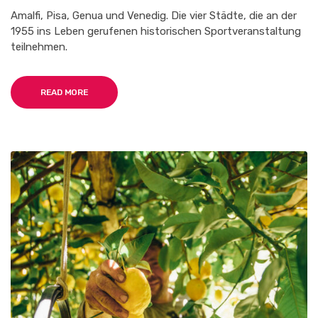
I
E
Amalfi, Pisa, Genua und Venedig. Die vier Städte, die an der
R
1955 ins Leben gerufenen historischen Sportveranstaltung
E
teilnehmen.
G
A
T
T
READ MORE
A
D
E
R
A
N
T
I
K
E
N
S
E
E
R
E
P