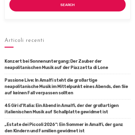
A
SEARCH
U
F
D
E
M
T
I
Articoli recenti
S
C
H
Konzert bei Sonnenuntergang: Der Zauber der
neapolitanischen Musik auf der Piazzetta di Lone
Passione Live: In Amalfi steht die großartige
neapolitanische Musik im Mittelpunkt eines Abends, den Sie
auf keinen Fall verpassen sollten
45 Giri d’Italia: Ein Abend in Amalfi, der der großartigen
italienischen Musik auf Schallplatte gewidmet ist
„Estate dei Piccoli 2026“: Ein Sommer in Amalfi, der ganz
den Kindern und Familien gewidmet ist