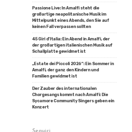
Passione Live: In Amalfi steht die
großartige neapolitanische Musik im
Mittelpunkt eines Abends, den Sie auf
keinen Fall verpassen sollten
45 Giri d’Italia: Ein Abend in Amalfi, der
der großartigen italienischen Musik auf
Schallplatte gewidmet ist
„Estate dei Piccoli 2026“: Ein Sommer in
Amalfi, der ganz den Kindern und
Familien gewidmet ist
Der Zauber des internationalen
Chorgesangs kommt nach Amalfi: Die
Sycamore Community Singers geben ein
Konzert
Seguici