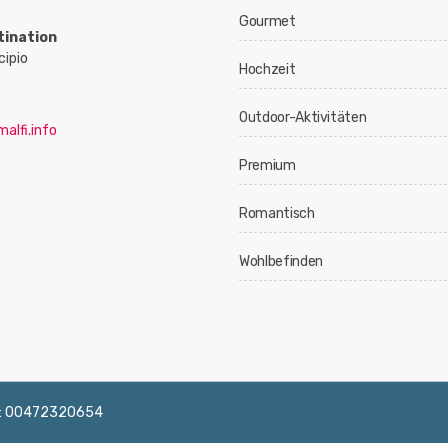
Gourmet
tination
cipio
Hochzeit
Outdoor-Aktivitäten
alfi.info
Premium
Romantisch
Wohlbefinden
 IVA: 00472320654