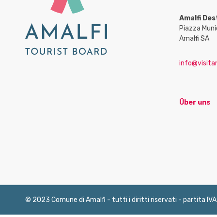
Amalfi Des
Piazza Muni
Amalfi SA
info@visitam
Über uns
© 2023 Comune di Amalfi - tutti i diritti riservati - partita