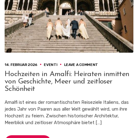
ON
14. FEBRUAR 2026
EVENTI
LEAVE A COMMENT
HOCHZEITEN
Hochzeiten in Amalfi: Heiraten inmitten
IN
von Geschichte, Meer und zeitloser
AMALFI:
HEIRATEN
Schönheit
INMITTEN
VON
Amalfi ist eines der romantischsten Reiseziele Italiens, das
GESCHICHTE,
jedes Jahr von Paaren aus aller Welt gewählt wird, um ihre
MEER
UND
Hochzeit zu feiern. Zwischen historischer Architektur,
ZEITLOSER
Meerblick und zeitloser Atmosphäre bietet […]
SCHÖNHEIT