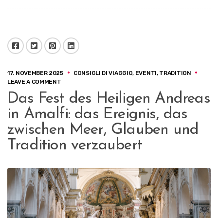
Facebook
Twitter
Pinterest
LinkedIn
17. NOVEMBER 2025
CONSIGLI DI VIAGGIO
,
EVENTI
,
TRADITION
ON
LEAVE A COMMENT
DAS
Das Fest des Heiligen Andreas
FEST
DES
in Amalfi: das Ereignis, das
HEILIGEN
ANDREAS
zwischen Meer, Glauben und
IN
Tradition verzaubert
AMALFI:
DAS
EREIGNIS,
DAS
ZWISCHEN
MEER,
GLAUBEN
UND
TRADITION