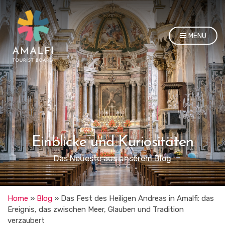
MENU
Einblicke und Kuriositäten
Das Neueste aus unserem Blog
Home
»
Blog
»
Das Fest des Heiligen Andreas in Amalfi: das
Ereignis, das zwischen Meer, Glauben und Tradition
verzaubert