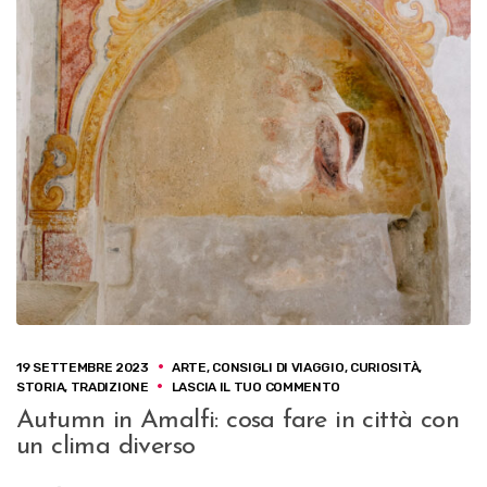
19 SETTEMBRE 2023
ARTE
,
CONSIGLI DI VIAGGIO
,
CURIOSITÀ
,
S
STORIA
,
TRADIZIONE
LASCIA IL TUO COMMENTO
U
Autumn in Amalfi: cosa fare in città con
A
un clima diverso
U
T
U