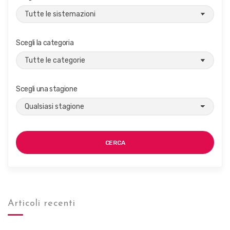
À
C
O
N
Scegli la categoria
U
N
C
L
I
Scegli una stagione
M
A
D
I
V
E
CERCA
R
S
O
Articoli recenti