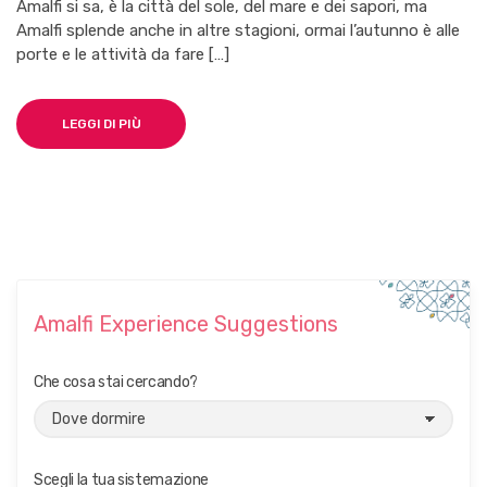
Amalfi si sa, è la città del sole, del mare e dei sapori, ma
M
Amalfi splende anche in altre stagioni, ormai l’autunno è alle
N
porte e le attività da fare […]
I
N
A
M
LEGGI DI PIÙ
A
L
F
I
:
C
O
S
A
F
Amalfi Experience Suggestions
A
R
E
Che cosa stai cercando?
I
N
C
I
T
Scegli la tua sistemazione
T