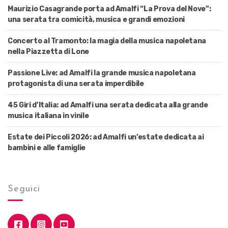
Maurizio Casagrande porta ad Amalfi “La Prova del Nove”:
una serata tra comicità, musica e grandi emozioni
Concerto al Tramonto: la magia della musica napoletana
nella Piazzetta di Lone
Passione Live: ad Amalfi la grande musica napoletana
protagonista di una serata imperdibile
45 Giri d’Italia: ad Amalfi una serata dedicata alla grande
musica italiana in vinile
Estate dei Piccoli 2026: ad Amalfi un’estate dedicata ai
bambini e alle famiglie
Seguici