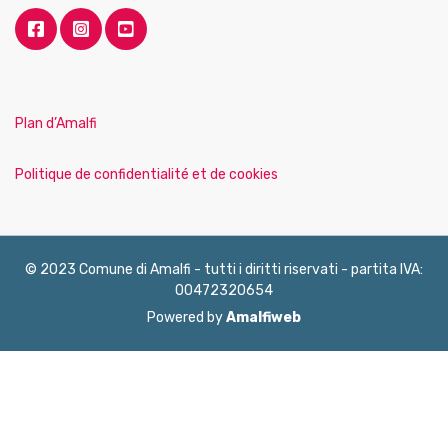
Plan d’Amalfi
Politique de confidentialité et de cookies
© 2023 Comune di Amalfi - tutti i diritti riservati - partita IVA:
00472320654
Powered by
Amalfiweb
English
Français
Deutsch
Italiano
Español