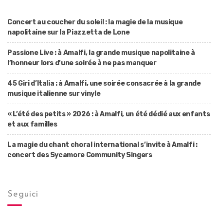
Concert au coucher du soleil : la magie de la musique
napolitaine sur la Piazzetta de Lone
Passione Live : à Amalfi, la grande musique napolitaine à
l’honneur lors d’une soirée à ne pas manquer
45 Giri d’Italia : à Amalfi, une soirée consacrée à la grande
musique italienne sur vinyle
« L’été des petits » 2026 : à Amalfi, un été dédié aux enfants
et aux familles
La magie du chant choral international s’invite à Amalfi :
concert des Sycamore Community Singers
Seguici