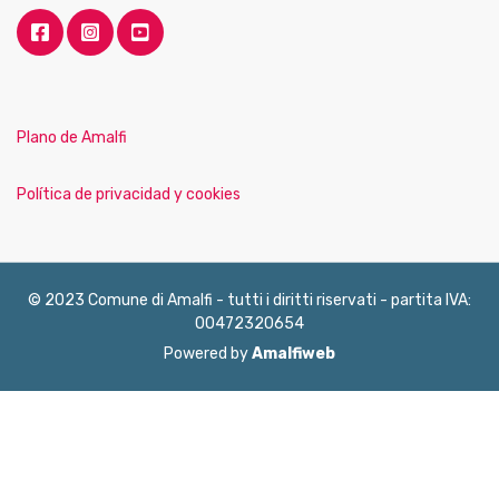
Plano de Amalfi
Política de privacidad y cookies
© 2023 Comune di Amalfi - tutti i diritti riservati - partita IVA:
00472320654
Powered by
Amalfiweb
English
Français
Deutsch
Italiano
Español