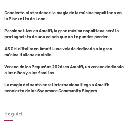
Concierto al atardecer: la magia de la música napolitana en
la Piazzetta de Lone
Passione Live: en Amalfi, la gran música napolitana será la
protagonista de una velada que no te puedes perder
45 Giri d’Italia: en Amalfi, una velada dedicada a la gran
música italiana en vinilo
Verano de los Pequeños 2026: en Amalfi, un verano dedicado
a los niños y a las familias
La magia del canto coral internacional llega a Amalfi:
concierto de los Sycamore Community Singers
Seguici