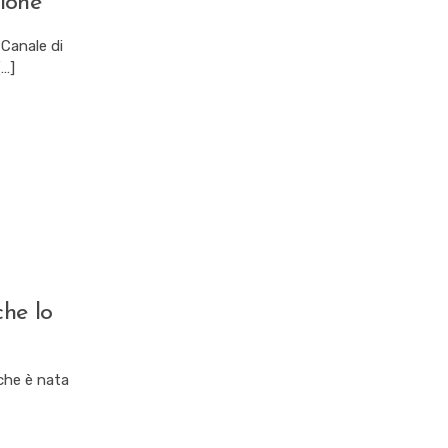
ione
 Canale di
[…]
che lo
 che è nata