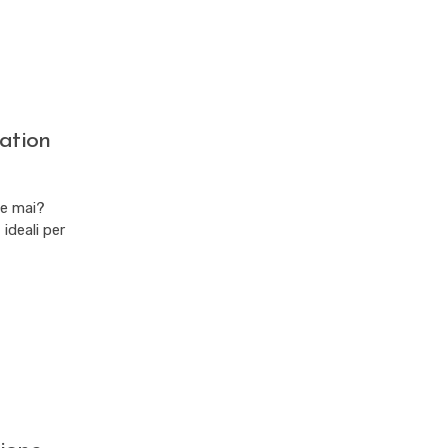
cation
me mai?
 ideali per