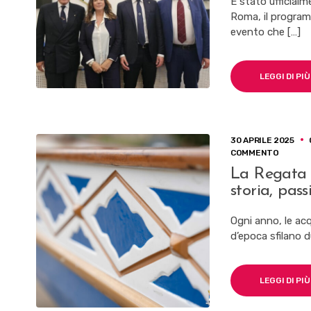
È stato ufficialm
DELLA
Roma, il program
REGATA
evento che […]
DELLE
ANTICH
REPUBB
MARINA
LEGGI DI PIÙ
30 APRILE 2025
SU
COMMENTO
LA
La Regata d
REGATA
storia, pas
DELLE
ANTICH
REPUBB
Ogni anno, le acq
MARINA
d’epoca sfilano d
TRADIZ
STORIA,
PASSIO
E
LEGGI DI PIÙ
RIEVOC