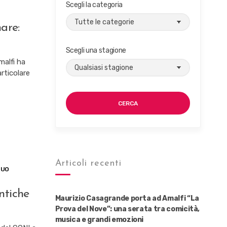
Scegli la categoria
are:
Scegli una stagione
malfi ha
rticolare
CERCA
Articoli recenti
TUO
ntiche
Maurizio Casagrande porta ad Amalfi “La
Prova del Nove”: una serata tra comicità,
musica e grandi emozioni