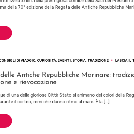
ente svelato ieri, nella prestigiosa cornice della Sala dei Presidenti
ma della 70° edizione della Regata delle Antiche Repubbliche Mar
E
LICHE
RE
CONSIGLI DI VIAGGIO
,
CURIOSITÀ
,
EVENTI
,
STORIA
,
TRADIZIONE
LASCIA IL
elle Antiche Repubbliche Marinare: tradizi
sione e rievocazione
E
LICHE
ue di una delle gloriose Città Stato si animano dei colori della Reg
RE:
urante il corteo, remi che danno ritmo al mare. È la […]
IONE,
NE
AZIONE