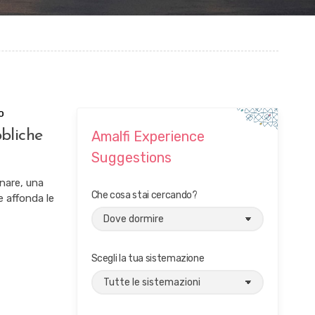
SU
O
AMALFI,
bliche
Amalfi Experience
SI
È
Suggestions
CONCLUSA
LA
inare, una
70°
Che cosa stai cercando?
e affonda le
REGATA
DELLE
ANTICHE
REPUBBLICHE
MARINARE
Scegli la tua sistemazione