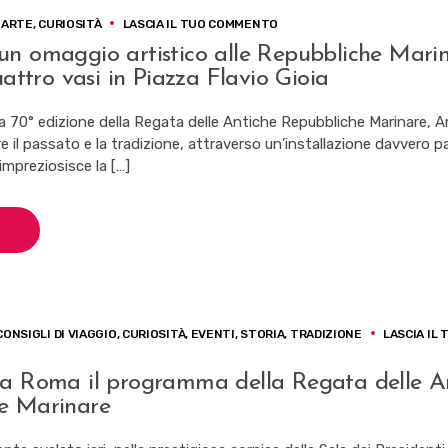
SU
ARTE
,
CURIOSITÀ
LASCIA IL TUO COMMENTO
AD
un omaggio artistico alle Repubbliche Marin
AMALFI
uattro vasi in Piazza Flavio Gioia
UN
OMAGGIO
ARTISTICO
a 70° edizione della Regata delle Antiche Repubbliche Marinare, A
ALLE
re il passato e la tradizione, attraverso un’installazione davvero pa
REPUBBLICHE
 impreziosisce la […]
MARINARE:
INSTALLATI
QUATTRO
VASI
IN
PIAZZA
FLAVIO
GIOIA
CONSIGLI DI VIAGGIO
,
CURIOSITÀ
,
EVENTI
,
STORIA
,
TRADIZIONE
LASCIA IL 
NTATO
 a Roma il programma della Regata delle A
e Marinare
AMMA