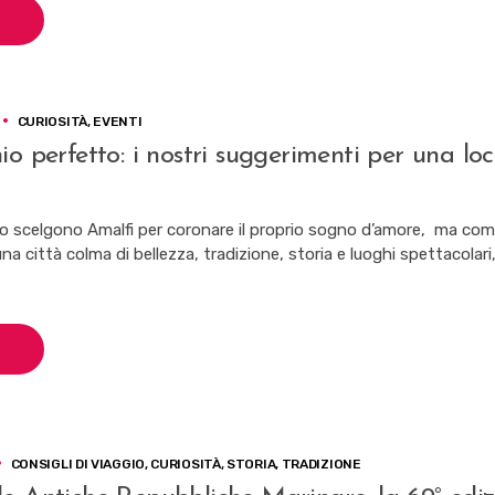
AL
4
MARZO,
TRE
GIORNI
FANTASTICI
CURIOSITÀ
,
EVENTI
NEL
MONDO
io perfetto: i nostri suggerimenti per una lo
DI
HARRY
POTTER!
o scelgono Amalfi per coronare il proprio sogno d’amore, ma co
na città colma di bellezza, tradizione, storia e luoghi spettacolari,
CONSIGLI DI VIAGGIO
,
CURIOSITÀ
,
STORIA
,
TRADIZIONE