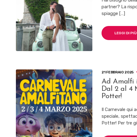
Hai bisogno dell
partner? La rispo
spiagge […]
LEGGI DI PIÙ
21 FEBBRAIO 2025
Ad Amalfi 
Dal 2 al 4 
Potter!
Il Carnevale qui
speciale, spetta
Potter! Per tre gi