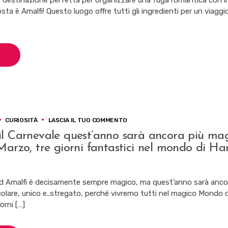
a destinazione perfetta per organizzare una fuga romantica con il
UN
sta è Amalfi! Questo luogo offre tutti gli ingredienti per un viagg
SOGNO
TRA
MARE
E
STORIA
SU
CURIOSITÀ
LASCIA IL TUO COMMENTO
AD
il Carnevale quest’anno sarà ancora più mag
AMALFI
Marzo, tre giorni fantastici nel mondo di Ha
IL
CARNEVALE
QUEST’ANNO
SARÀ
 ad Amalfi è decisamente sempre magico, ma quest’anno sarà anco
ANCORA
colare, unico e..stregato, perché vivremo tutti nel magico Mondo d
PIÙ
MAGICO.
orni […]
DAL
2