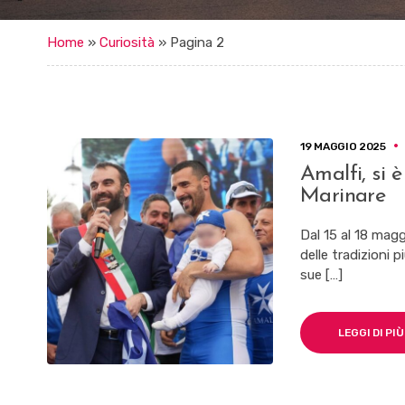
Home
»
Curiosità
»
Pagina 2
19 MAGGIO 2025
Amalfi, si 
Marinare
Dal 15 al 18 mag
delle tradizioni 
sue […]
LEGGI DI PIÙ