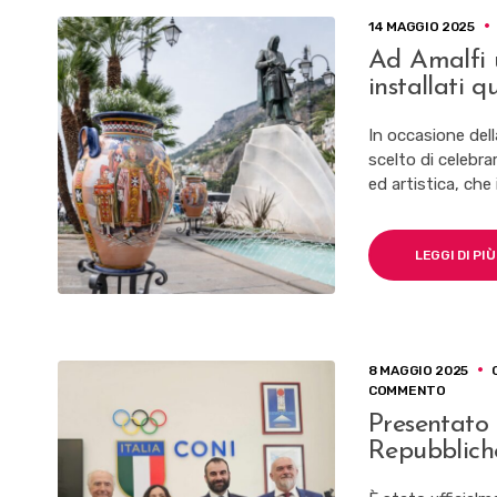
14 MAGGIO 2025
Ad Amalfi 
installati q
In occasione dell
scelto di celebra
ed artistica, che
LEGGI DI PIÙ
8 MAGGIO 2025
SU
COMMENTO
PRESE
Presentato
A
Repubblich
ROMA
IL
PROGR