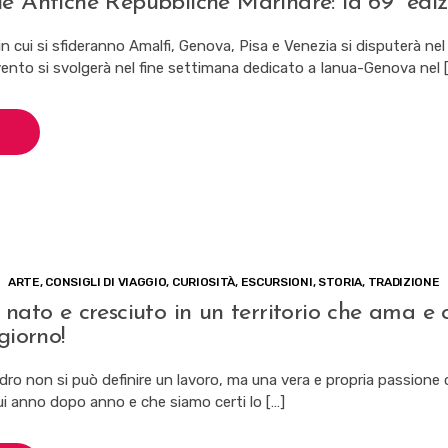
e Antiche Repubbliche Marinare: la 69° ediz
 in cui si sfideranno Amalfi, Genova, Pisa e Venezia si disputerà nel
vento si svolgerà nel fine settimana dedicato a Ianua-Genova nel 
ARTE
,
CONSIGLI DI VIAGGIO
,
CURIOSITÀ
,
ESCURSIONI
,
STORIA
,
TRADIZIONE
 nato e cresciuto in un territorio che ama e 
giorno!
dro non si può definire un lavoro, ma una vera e propria passione
ui anno dopo anno e che siamo certi lo […]