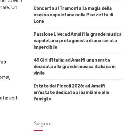
 del CONI a
inare. Un
Concerto al Tramonto: la magia della
musica napoletana nella Piazzetta di
Lone
Passione Live: ad Amalfi la grande musica
napoletana protagonista di una serata
imperdibile
45 Giri d’Italia: ad Amalfi una serata
 TUO
dedicata alla grande musica italiana in
vinile
one,
Estate dei Piccoli 2026: ad Amalfi
un’estate dedicata ai bambini e alle
ata: abiti
famiglie
Seguici