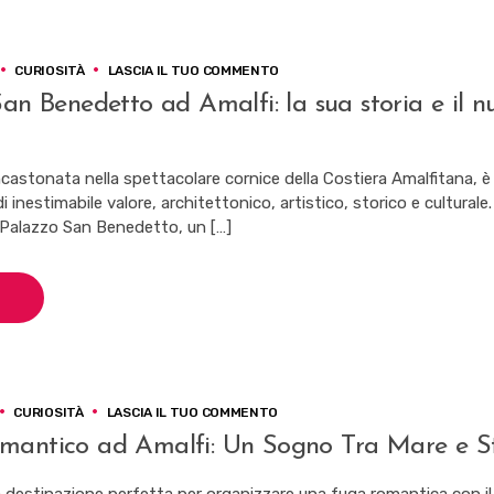
SU
CURIOSITÀ
LASCIA IL TUO COMMENTO
IL
San Benedetto ad Amalfi: la sua storia e il 
PALAZZO
SAN
BENEDETTO
AD
castonata nella spettacolare cornice della Costiera Amalfitana, è
AMALFI:
 inestimabile valore, architettonico, artistico, storico e culturale.
LA
Palazzo San Benedetto, un […]
SUA
STORIA
E
IL
NUOVO
LOOK.
SU
CURIOSITÀ
LASCIA IL TUO COMMENTO
VIAGGIO
mantico ad Amalfi: Un Sogno Tra Mare e S
ROMANTICO
AD
AMALFI: