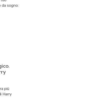
 tuo
io da sogno:
ico.
rry
ra più
i Harry