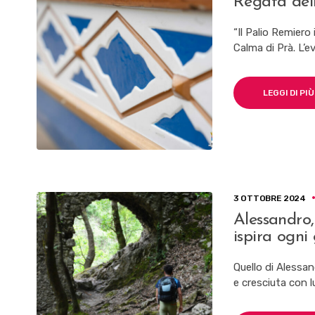
Regata dell
“Il Palio Remiero
Calma di Prà. L’e
LEGGI DI PIÙ
3 OTTOBRE 2024
Alessandro,
ispira ogni 
Quello di Alessan
e cresciuta con l