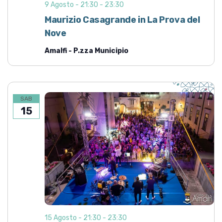
9 Agosto - 21:30
-
23:30
Maurizio Casagrande in La Prova del
Nove
Amalfi - P.zza Municipio
SAB
15
15 Agosto - 21:30
-
23:30