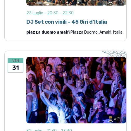
23 Luglio - 20:30
-
22:30
DJ Set con vinili – 45 Giri d’Italia
piazza duomo amalfi
Piazza Duomo, Amalfi, Italia
VEN
31
31 Luglio - 21:30
-
23:30