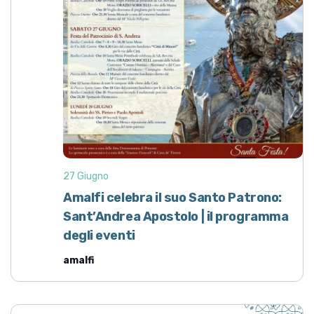
v
z
i
i
o
s
n
t
e
e
N
a
v
i
27 Giugno
g
Amalfi celebra il suo Santo Patrono:
a
Sant’Andrea Apostolo | il programma
z
degli eventi
i
amalfi
o
n
e