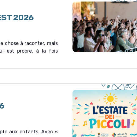
v
u
ST 2026
e
s
É
v
e chose à raconter, mais
è
i est propre, à la fois
n
e
m
e
n
t
26
apté aux enfants. Avec «