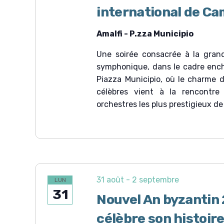
international de C
Amalfi - P.zza Municipio
Une soirée consacrée à la gran
symphonique, dans le cadre ench
Piazza Municipio, où le charme d
célèbres vient à la rencontre
orchestres les plus prestigieux de 
31 août
-
2 septembre
LUN
31
Nouvel An byzantin
célèbre son histoire