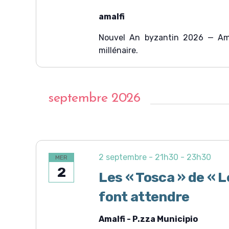
amalfi
Nouvel An byzantin 2026 — Amal
millénaire.
septembre 2026
2 septembre - 21h30
-
23h30
MER
2
Les « Tosca » de « 
font attendre
Amalfi - P.zza Municipio