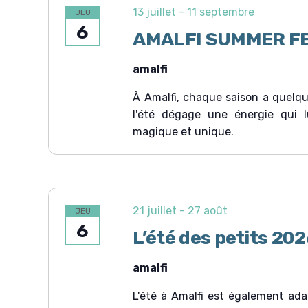
t
n
h
13 juillet
-
11 septembre
JEU
e
e
n
6
z
r
AMALFI SUMMER FE
u
a
c
n
h
v
e
amalfi
e
d
r
i
a
É
À Amalfi, chaque saison a quelqu
t
g
v
e
l'été dégage une énergie qui lu
è
a
.
n
magique et unique.
e
t
m
e
i
n
o
t
s
n
p
21 juillet
-
27 août
JEU
a
d
6
r
L’été des petits 20
e
m
o
v
amalfi
t
-
u
c
L'été à Amalfi est également ad
e
l