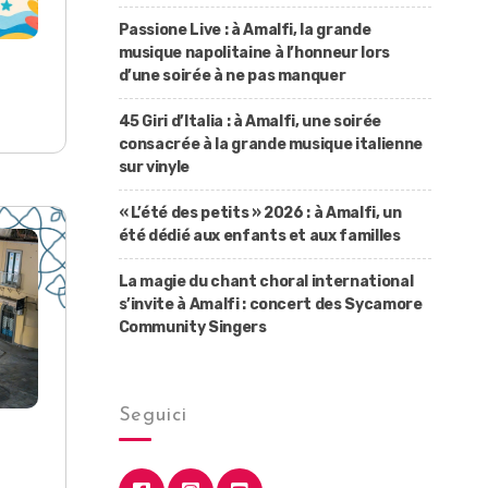
Passione Live : à Amalfi, la grande
musique napolitaine à l’honneur lors
d’une soirée à ne pas manquer
45 Giri d’Italia : à Amalfi, une soirée
consacrée à la grande musique italienne
sur vinyle
« L’été des petits » 2026 : à Amalfi, un
été dédié aux enfants et aux familles
La magie du chant choral international
s’invite à Amalfi : concert des Sycamore
Community Singers
Seguici