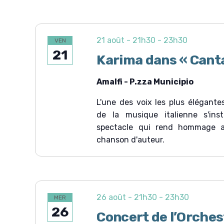
21 août - 21h30
-
23h30
VEN
21
Karima dans « Canta
Amalfi - P.zza Municipio
L'une des voix les plus élégante
de la musique italienne s'ins
spectacle qui rend hommage 
chanson d'auteur.
26 août - 21h30
-
23h30
MER
26
Concert de l’Orches