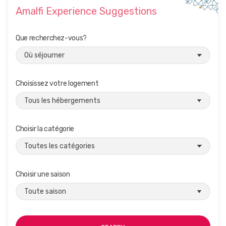
Amalfi Experience Suggestions
n
e
Que recherchez-vous?
m
e
n
Choisissez votre logement
t
s
Choisir la catégorie
Choisir une saison