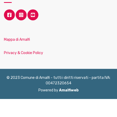
Mappa di Amalfi
Privacy & Cookie Policy
© 2023 Comune di Amalfi - tutti i diritti riservati - partita IVA:
00472320654
Powered by
Amalfiweb
English
Français
Deutsch
Italiano
Español