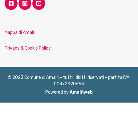
Mappa di Amalfi
Privacy & Cookie Policy
© 2023 Comune di Amalfi - tutti i diritti riservati - partita IVA:
00472320654
Powered by
Amalfiweb
English
Français
Deutsch
Italiano
Español