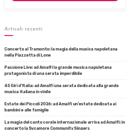
Articoli recenti
Concerto al Tramonto: la magia della musica napoletana
nella Piazzetta di Lone
Passione Live: ad Amalfi la grande musica napoletana
protagonista di una serata imperdibile
45 Giri d’Italia: ad Amalfi una serata dedicata alla grande
musica italiana in vinile
Estate dei Piccoli 2026: ad Amalfi un’estate dedicata ai
bambini e alle famiglie
La magia del canto corale internazionale arriva ad Amalfi: in
concerto la Sycamore Community Singers