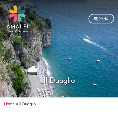
MENU
Il Duoglio
Home
»
Il Duoglio