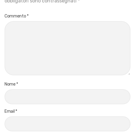
obbligatori sono contrassegnati
*
Commento
*
Nome
*
Email
*