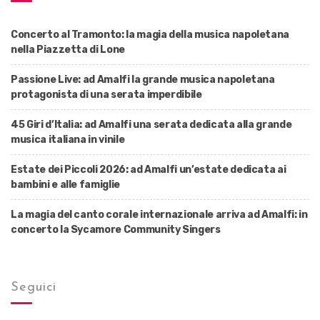
Concerto al Tramonto: la magia della musica napoletana
nella Piazzetta di Lone
Passione Live: ad Amalfi la grande musica napoletana
protagonista di una serata imperdibile
45 Giri d’Italia: ad Amalfi una serata dedicata alla grande
musica italiana in vinile
Estate dei Piccoli 2026: ad Amalfi un’estate dedicata ai
bambini e alle famiglie
La magia del canto corale internazionale arriva ad Amalfi: in
concerto la Sycamore Community Singers
Seguici