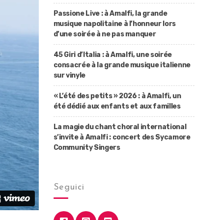
Passione Live : à Amalfi, la grande
musique napolitaine à l’honneur lors
d’une soirée à ne pas manquer
45 Giri d’Italia : à Amalfi, une soirée
consacrée à la grande musique italienne
sur vinyle
« L’été des petits » 2026 : à Amalfi, un
été dédié aux enfants et aux familles
La magie du chant choral international
s’invite à Amalfi : concert des Sycamore
Community Singers
Seguici