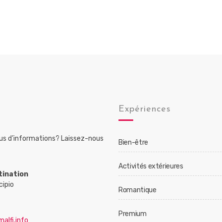
Expériences
lus d’informations? Laissez-nous
Bien-être
Activités extérieures
tination
cipio
Romantique
Premium
alfi.info