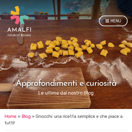
MENU
Approfondimenti e curiosità
Le ultime dal nostro Blog
Home
»
Blog
»
Gnocchi: una ricetta semplice e che piace a
tutti!