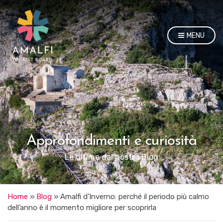
MENU
Approfondimenti e curiosità
Le ultime dal nostro Blog
Home
»
Blog
»
Amalfi d’Inverno: perché il periodo più calmo
dell’anno è il momento migliore per scoprirla