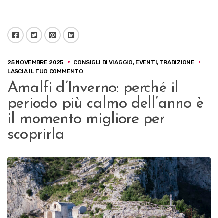
Facebook
Twitter
Pinterest
LinkedIn
25 NOVEMBRE 2025
CONSIGLI DI VIAGGIO
,
EVENTI
,
TRADIZIONE
SU
LASCIA IL TUO COMMENTO
AMALFI
Amalfi d’Inverno: perché il
D’INVERNO:
PERCHÉ
periodo più calmo dell’anno è
IL
PERIODO
il momento migliore per
PIÙ
scoprirla
CALMO
DELL’ANNO
È
IL
MOMENTO
MIGLIORE
PER
SCOPRIRLA