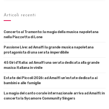
Articoli recenti
Concerto al Tramonto: la magia della musica napoletana
nella Piazzetta di Lone
Passione Live: ad Amalfi la grande musica napoletana
protagonista di una serata imperdibile
45 Giri d’Italia: ad Amalfi una serata dedicata alla grande
musica italiana in vinile
Estate dei Piccoli 2026: ad Amalfi un’estate dedicata ai
bambini e alle famiglie
La magia del canto corale internazionale arriva ad Amalfi: in
concerto la Sycamore Community Singers