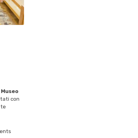
l
Museo
tati con
ate
ments