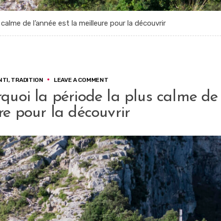
s calme de l’année est la meilleure pour la découvrir
ON
NTI
,
TRADITION
LEAVE A COMMENT
AMALFI
rquoi la période la plus calme de
EN
HIVER
re pour la découvrir
:
POURQUOI
LA
PÉRIODE
LA
PLUS
CALME
DE
L’ANNÉE
EST
LA
MEILLEURE