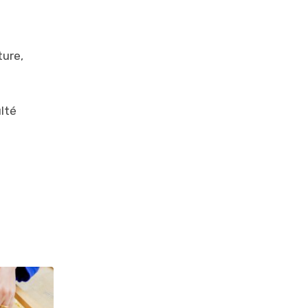
ture,
lté