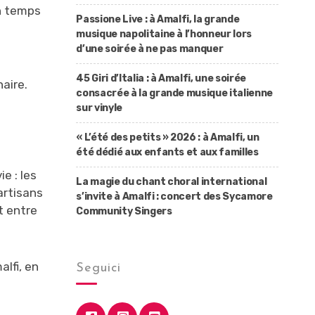
Un temps
Passione Live : à Amalfi, la grande
musique napolitaine à l’honneur lors
d’une soirée à ne pas manquer
45 Giri d’Italia : à Amalfi, une soirée
aire.
consacrée à la grande musique italienne
sur vinyle
« L’été des petits » 2026 : à Amalfi, un
été dédié aux enfants et aux familles
ie : les
La magie du chant choral international
artisans
s’invite à Amalfi : concert des Sycamore
t entre
Community Singers
lfi, en
Seguici