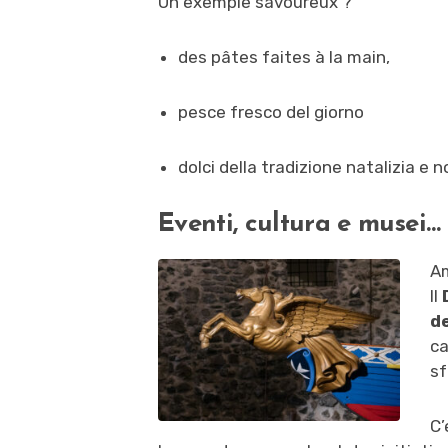
Un exemple savoureux ?
des pâtes faites à la main,
pesce fresco del giorno
dolci della tradizione natalizia e n
Eventi, cultura e musei…
Am
Il
de
ca
sf
C’