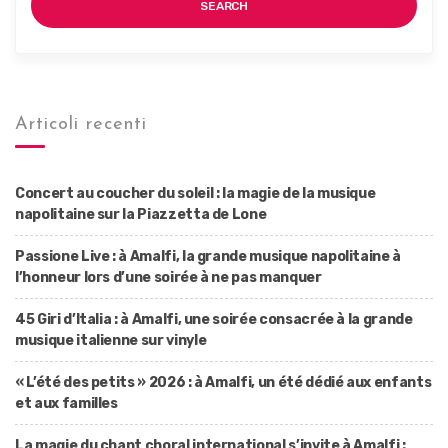
SEARCH
Articoli recenti
Concert au coucher du soleil : la magie de la musique
napolitaine sur la Piazzetta de Lone
Passione Live : à Amalfi, la grande musique napolitaine à
l’honneur lors d’une soirée à ne pas manquer
45 Giri d’Italia : à Amalfi, une soirée consacrée à la grande
musique italienne sur vinyle
« L’été des petits » 2026 : à Amalfi, un été dédié aux enfants
et aux familles
La magie du chant choral international s’invite à Amalfi :