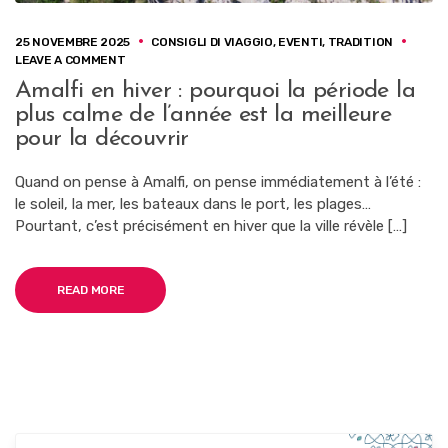
25 NOVEMBRE 2025
CONSIGLI DI VIAGGIO
,
EVENTI
,
TRADITION
ON
LEAVE A COMMENT
AMALFI
Amalfi en hiver : pourquoi la période la
EN
plus calme de l’année est la meilleure
HIVER
:
pour la découvrir
POURQUOI
LA
Quand on pense à Amalfi, on pense immédiatement à l’été :
PÉRIODE
le soleil, la mer, les bateaux dans le port, les plages…
LA
PLUS
Pourtant, c’est précisément en hiver que la ville révèle […]
CALME
DE
L’ANNÉE
READ MORE
EST
LA
MEILLEURE
POUR
LA
DÉCOUVRIR