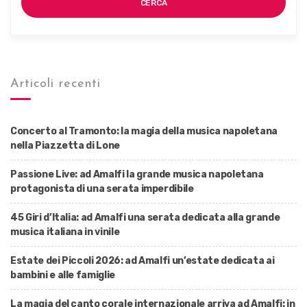
CERCA
Articoli recenti
Concerto al Tramonto: la magia della musica napoletana
nella Piazzetta di Lone
Passione Live: ad Amalfi la grande musica napoletana
protagonista di una serata imperdibile
45 Giri d’Italia: ad Amalfi una serata dedicata alla grande
musica italiana in vinile
Estate dei Piccoli 2026: ad Amalfi un’estate dedicata ai
bambini e alle famiglie
La magia del canto corale internazionale arriva ad Amalfi: in