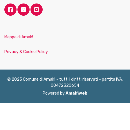
Mappa di Amalfi
Privacy & Cookie Policy
© 2023 Comune di Amalfi - tutti i diritti riservati - partita IVA:
00472320654
Powered by
Amalfiweb
English
Français
Deutsch
Italiano
Español