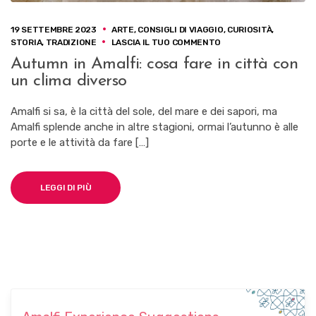
19 SETTEMBRE 2023
ARTE
,
CONSIGLI DI VIAGGIO
,
CURIOSITÀ
,
S
STORIA
,
TRADIZIONE
LASCIA IL TUO COMMENTO
U
Autumn in Amalfi: cosa fare in città con
A
un clima diverso
U
T
U
Amalfi si sa, è la città del sole, del mare e dei sapori, ma
M
Amalfi splende anche in altre stagioni, ormai l’autunno è alle
N
porte e le attività da fare […]
I
N
A
M
LEGGI DI PIÙ
A
L
F
I
:
C
O
S
A
F