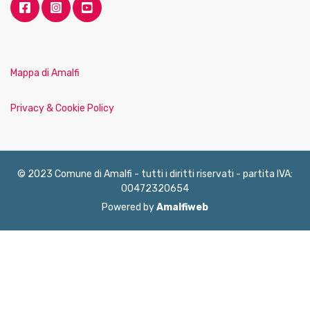
Mappa di Amalfi
Privacy & Cookie Policy
© 2023 Comune di Amalfi - tutti i diritti riservati - partita IVA:
00472320654
Powered by
Amalfiweb
English
Français
Deutsch
Italiano
Español