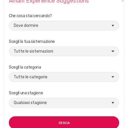
Amalfi Experience Suggestions
A
R
E
Che cosa stai cercando?
I
N
C
I
T
Scegli la tua sistemazione
T
À
C
O
N
Scegli la categoria
U
N
C
L
I
Scegli una stagione
M
A
D
I
V
E
CERCA
R