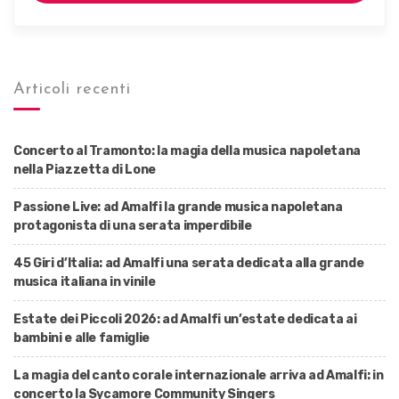
S
O
Articoli recenti
Concerto al Tramonto: la magia della musica napoletana
nella Piazzetta di Lone
Passione Live: ad Amalfi la grande musica napoletana
protagonista di una serata imperdibile
45 Giri d’Italia: ad Amalfi una serata dedicata alla grande
musica italiana in vinile
Estate dei Piccoli 2026: ad Amalfi un’estate dedicata ai
bambini e alle famiglie
La magia del canto corale internazionale arriva ad Amalfi: in
concerto la Sycamore Community Singers