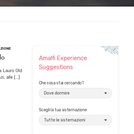
IZIONE
lo
Amalfi Experience
Suggestions
la Lauro Old
i, alle […]
Che cosa stai cercando?
Scegli la tua sistemazione