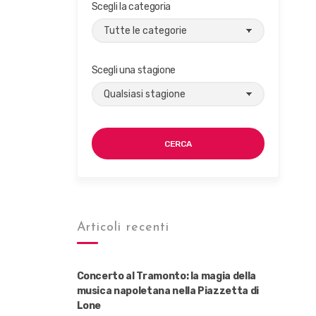
Scegli la categoria
Scegli una stagione
CERCA
Articoli recenti
Concerto al Tramonto: la magia della
musica napoletana nella Piazzetta di
Lone