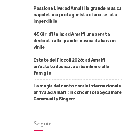
Passione Live: ad Amalfi la grande musica
napoletana protagonista di una serata
imperdibile
45 Giri d’Italia: ad Amalfi una serata
dedicata alla grande musica italiana in
vinile
Estate dei Piccoli 2026: ad Amalfi
un’estate dedicata ai bambini e alle
famiglie
La magia del canto corale internazionale
arriva ad Amalfi: in concerto la Sycamore
Community Singers
Seguici