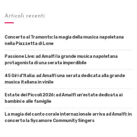
Articoli recenti
Concerto al Tramonto: la magia della musica napoletana
nella Piazzetta di Lone
Passione Live: ad Amalfi la grande musica napoletana
protagonista di una serata imperdibile
45 Giri d’Italia: ad Amalfi una serata dedicata alla grande
musica italiana in vinile
Estate dei Piccoli 2026: ad Amalfi un’estate dedicata ai
bambini e alle famiglie
La magia del canto corale internazionale arriva ad Amalfi: in
concerto la Sycamore Community Singers