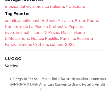
musica dal vivo
,
musica italiana
,
tradizione
Tag Evento:
amalfi
,
amalficoast
,
Antonio Marasca
,
Bruno Paura
,
Concerto de La Piccola Orchestra Popolare
,
eventiinamalfi
,
Luca Di Muzio
,
Massimiliano
D’Alessandro
,
Nuccia Paolillo
,
Panzillo
,
Rosanna
Fanzo
,
Simone Cretella
,
summer2023
LUOGO
Vettica
Mercatini di Natale in collaborazione con
Borghi in Festa-
Belvedere di Lone
Anantara Convento Grand Hotel di Amalfi