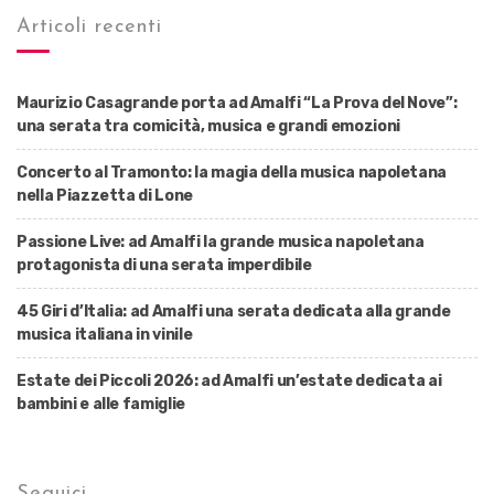
Articoli recenti
Maurizio Casagrande porta ad Amalfi “La Prova del Nove”:
una serata tra comicità, musica e grandi emozioni
Concerto al Tramonto: la magia della musica napoletana
nella Piazzetta di Lone
Passione Live: ad Amalfi la grande musica napoletana
protagonista di una serata imperdibile
45 Giri d’Italia: ad Amalfi una serata dedicata alla grande
musica italiana in vinile
Estate dei Piccoli 2026: ad Amalfi un’estate dedicata ai
bambini e alle famiglie
Seguici