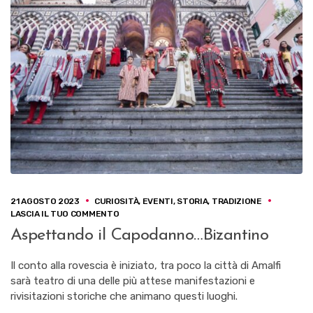
21 AGOSTO 2023
CURIOSITÀ
,
EVENTI
,
STORIA
,
TRADIZIONE
SU
LASCIA IL TUO COMMENTO
ASPETTANDO
Aspettando il Capodanno…Bizantino
IL
CAPODANNO…
BIZANTINO
Il conto alla rovescia è iniziato, tra poco la città di Amalfi
sarà teatro di una delle più attese manifestazioni e
rivisitazioni storiche che animano questi luoghi.