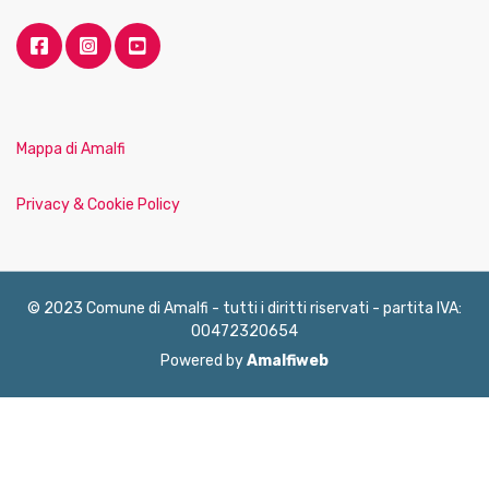
Mappa di Amalfi
Privacy & Cookie Policy
© 2023 Comune di Amalfi - tutti i diritti riservati - partita IVA:
00472320654
Powered by
Amalfiweb
English
Français
Deutsch
Italiano
Español