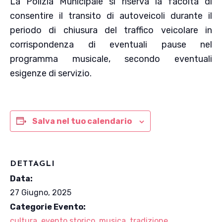
La Polizia Municipale si riserva la facoltà di
consentire il transito di autoveicoli durante il
periodo di chiusura del traffico veicolare in
corrispondenza di eventuali pause nel
programma musicale, secondo eventuali
esigenze di servizio.
Salva nel tuo calendario
DETTAGLI
Data:
27 Giugno, 2025
Categorie Evento:
cultura
,
evento storico
,
musica
,
tradizione