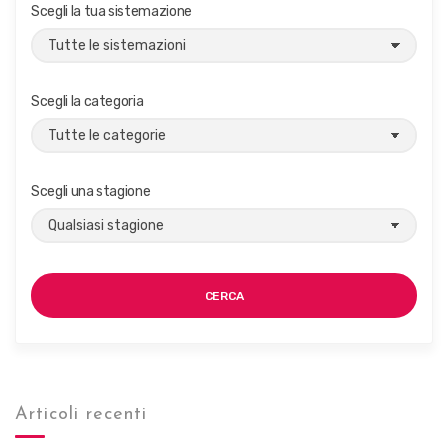
Scegli la tua sistemazione
o
n
e
Scegli la categoria
Scegli una stagione
CERCA
Articoli recenti