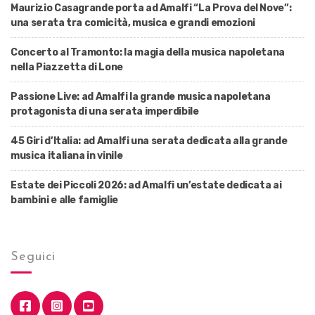
Maurizio Casagrande porta ad Amalfi “La Prova del Nove”:
una serata tra comicità, musica e grandi emozioni
Concerto al Tramonto: la magia della musica napoletana
nella Piazzetta di Lone
Passione Live: ad Amalfi la grande musica napoletana
protagonista di una serata imperdibile
45 Giri d’Italia: ad Amalfi una serata dedicata alla grande
musica italiana in vinile
Estate dei Piccoli 2026: ad Amalfi un’estate dedicata ai
bambini e alle famiglie
Seguici