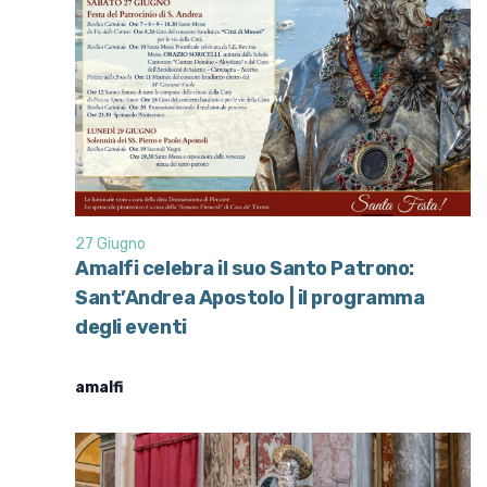
v
z
i
i
o
s
n
t
e
e
N
a
v
27 Giugno
i
Amalfi celebra il suo Santo Patrono:
g
Sant’Andrea Apostolo | il programma
a
degli eventi
z
i
amalfi
o
n
e