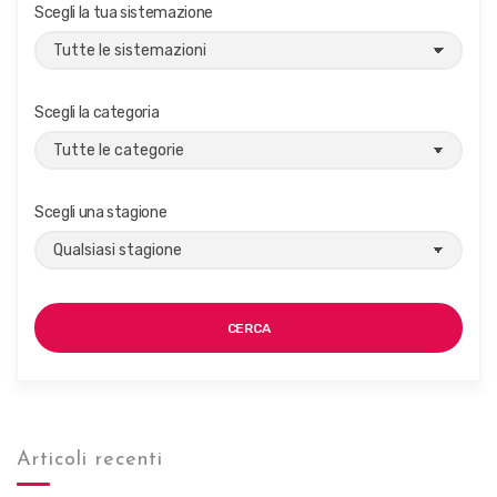
Scegli la tua sistemazione
o
n
e
Scegli la categoria
Scegli una stagione
CERCA
Articoli recenti