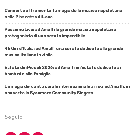
Concerto al Tramonto: la magia della musica napoletana
nella Piazzetta di Lone
Passione Live: ad Amalfi la grande musica napoletana
protagonista di una serata imperdibile
45 Giri d’Italia: ad Amalfi una serata dedicata alla grande
musica italiana in vinile
Estate dei Piccoli 2026: ad Amalfi un’estate dedicata ai
bambini e alle famiglie
La magia del canto corale internazionale arriva ad Amalfi: in
concerto la Sycamore Community Singers
Seguici